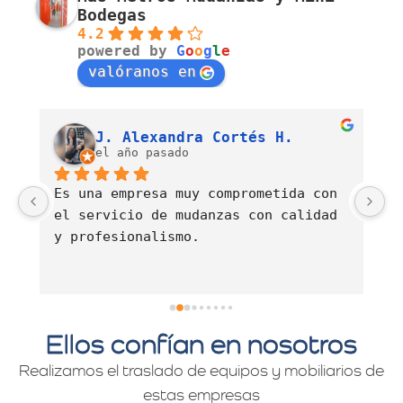
Bodegas
4.2
powered by
G
o
o
g
l
e
valóranos en
Luis Fernando Barahona Sierra
J. Alexandra Cortés H.
el año pasado
Es una empresa muy comprometida con 
E
el servicio de mudanzas con calidad 
d
y profesionalismo.
Ellos confían en nosotros
Realizamos el traslado de equipos y mobiliarios de
estas empresas