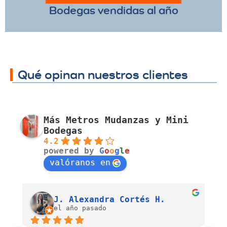
Bodegas vendidas al año
Qué opinan nuestros clientes
Más Metros Mudanzas y Mini
Bodegas
4.2
powered by
G
o
o
g
l
e
valóranos en
Luis Fernando Barahona Sierra
J. Alexandra Cortés H.
el año pasado