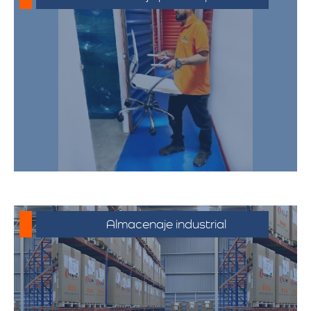
Soluciones de almacenamiento
empresarial que incluyen espacio para
mobiliario de oficina, documentos y
equipos. Nuestras bodegas están
diseñadas para satisfacer las
necesidades de su negocio,
proporcionando un entorno seguro y
eficiente.
Almacenaje industrial
Espacios diseñados para productos y
mercancías industriales, incluyendo
productos químicos y telas. Ofrecemos
soluciones adaptadas a los requisitos