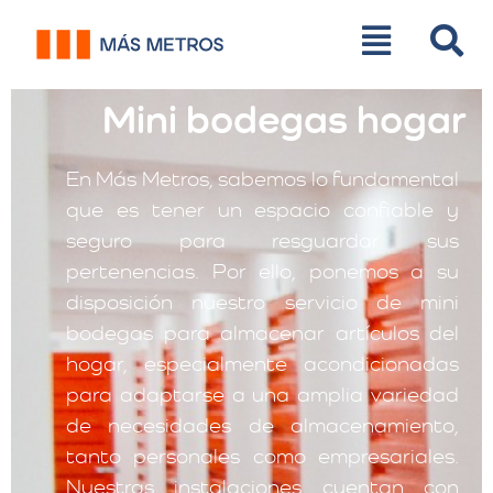
Mini bodegas hogar
En Más Metros, sabemos lo fundamental
que es tener un espacio confiable y
seguro para resguardar sus
pertenencias. Por ello, ponemos a su
disposición nuestro servicio de mini
bodegas para almacenar artículos del
hogar, especialmente acondicionadas
para adaptarse a una amplia variedad
de necesidades de almacenamiento,
tanto personales como empresariales.
Nuestras instalaciones cuentan con