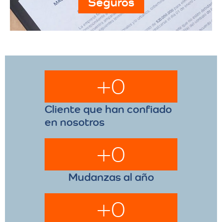
Seguros
+
0
Cliente que han confiado
en nosotros
+
0
Mudanzas al año
+
0