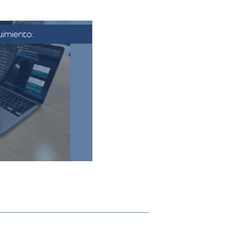
imiento:
se aprueba la
nfirma la fecha y
nza. Se coordina
 se establecen los
finales.​