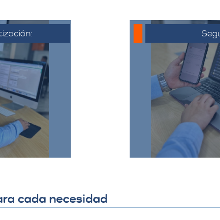
tización:
Segu
 al cliente,
o electrónico
Una vez que 
ya acordado,
cotización, se co
liente puede
hora de la muda
ta, hacer
todo el proceso y
ajustes si es
detalles 
​
ara cada necesidad