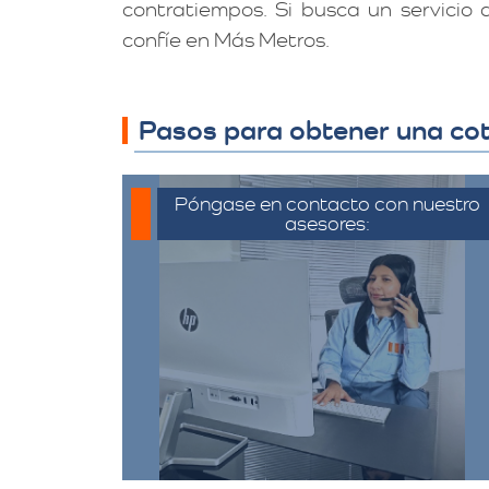
contratiempos. Si busca un servicio
confíe en Más Metros.
Pasos para obtener una cot
Póngase en contacto con nuestro
asesores:
Para iniciar el proceso de solicitud
de cotización, puede
comunicarse a través de
whatsapp haciendo click en
cotizar.​