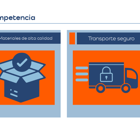
ompetencia
Transporte seguro
Materiales de alta calidad
ilizan materiales de
Los vehículos están
mbalaje de primera
equipados con
categoría para
tecnología avanzada
rantizar que todas
para asegurar que
sus pertenencias
cada artículo llegue en
estén protegidas
perfecto estado a su
urante el traslado.
destino.