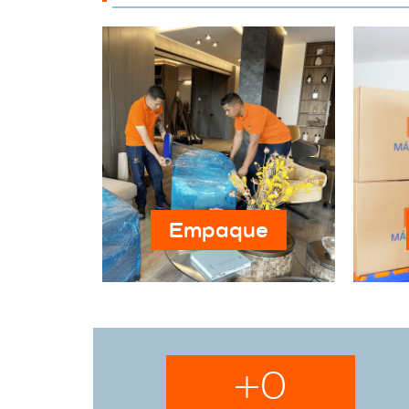
Empaque
+
0