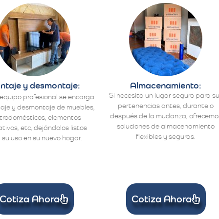
ntaje y desmontaje:
Almacenamiento:
Si necesita un lugar seguro para s
equipo profesional se encarga
pertenencias antes, durante o
aje y desmontaje de muebles,
después de la mudanza, ofrecemo
ctrodomésticos, elementos
soluciones de almacenamiento
tivos, etc, dejándolos listos
flexibles y seguras.
 su uso en su nuevo hogar.
Cotiza Ahora
Cotiza Ahora