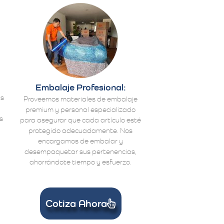
Embalaje Profesional:
us
Proveemos materiales de embalaje
premium y personal especializado
s
para asegurar que cada artículo esté
protegido adecuadamente. Nos
encargamos de embalar y
desempaquetar sus pertenencias,
ahorrándote tiempo y esfuerzo.
Cotiza Ahora