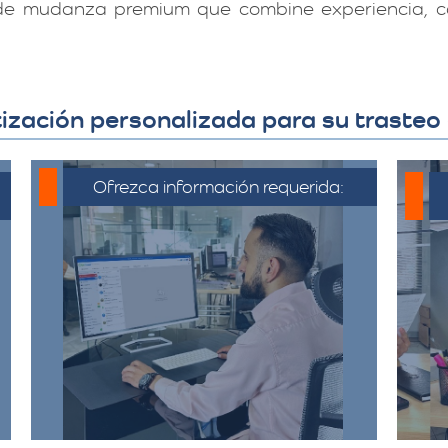
 de mudanza premium que combine experiencia, ca
ización personalizada para su traste
Ofrezca información requerida:
C
Debe proporcionar información
detallada sobre la mudanza,
incluyendo la dirección de origen
a
y destino, el tipo y cantidad de
pertenencias.​