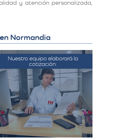
lidad y atención personalizada,
o en Normandia
Nuestro equipo elaborará la
cotización:
on la información recopilada, el
equipo de Más Metros elabora
una cotización detallada que
incluye todos los costos
sociados a la mudanza, como el
transporte, el embalaje, el
montaje, y cualquier servicio
adicional solicitado.​