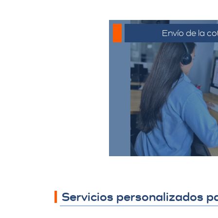
Envío de la co
La cotización se envía
generalmente por corre
o el medio que se ha
para su revisión. El c
revisar la propues
preguntas y solicitar 
necesario.
Servicios personalizados p