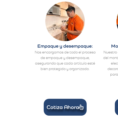
Empaque y desempaque:
Mo
Nos encargamos de todo el proceso
Nuestro 
de empaque y desempaque,
del mont
asegurando que cada artículo esté
ele
bien protegido y organizado.
decora
para
Cotiza Ahora