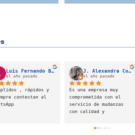
es
Valeria Díaz Gonzalez
Cristian David Gallego Campo (LATAM)
el año pasado
el año pasado