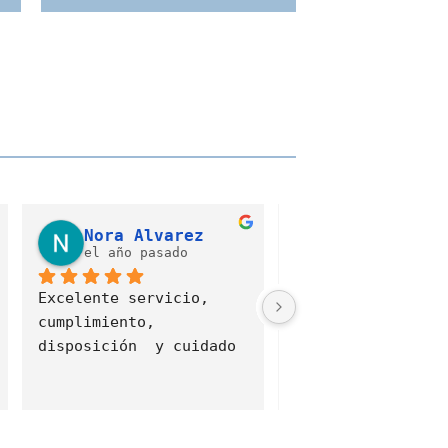
felipe villarreal
Liliana Go
el año pasado
hace 2 años
Fue un excelente 
Buen servicio!!!
servicio sobre todo la 
atención de mateo me 
colaboro en todo y la 
mudanza fue muy 
tranquila