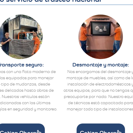
ransporte seguro:
Desmontaje y montaje:
os con una flota moderna de
Nos encargamos del desmontaje 
los equipados para manejar
montaje de muebles, así como de l
 tipo de mudanzas, desde
instalación de electrodomésticos 
s delicados hasta obras de
otros equipos, para que no tengas 
. Nuestros vehículos están
preocuparte por nada. Nuestro equ
dicionados con las últimas
de técnicos está capacitado par
ías en seguridad y monitoreo.
manejar todo tipo de instalaciones
Cotiza Ahora
Cotiza Ahora