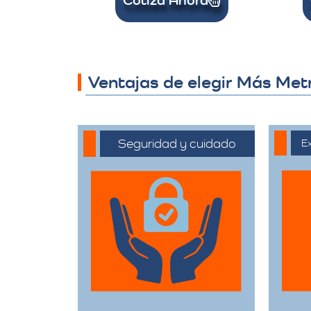
Ventajas de elegir Más Met
Seguridad y cuidado
Ex
Nos comprometemos
C
a manejar sus
ext
pertenencias con el
el
máximo cuidado,
of
desde el embalaje
c
hasta la entrega final.