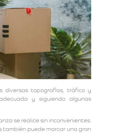
diversas topografías, tráfico y
n adecuada y siguiendo algunas
za se realice sin inconvenientes.
as también puede marcar una gran