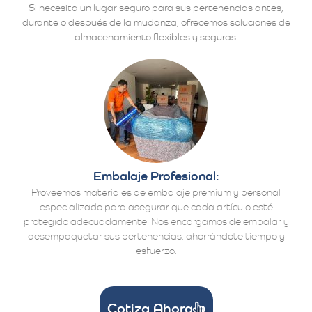
Si necesita un lugar seguro para sus pertenencias antes,
durante o después de la mudanza, ofrecemos soluciones de
almacenamiento flexibles y seguras.
Embalaje Profesional:
Proveemos materiales de embalaje premium y personal
especializado para asegurar que cada artículo esté
protegido adecuadamente. Nos encargamos de embalar y
desempaquetar sus pertenencias, ahorrándote tiempo y
esfuerzo.
Cotiza Ahora