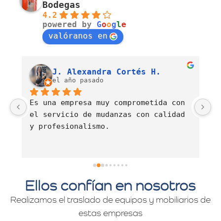
Bodegas
4.2
powered by
G
o
o
g
l
e
valóranos en
Luis Fernando Barahona Sierra
J. Alexandra Cortés H.
el año pasado
Es una empresa muy comprometida con 
E
el servicio de mudanzas con calidad 
d
y profesionalismo.
Ellos confían en nosotros
Realizamos el traslado de equipos y mobiliarios de
estas empresas