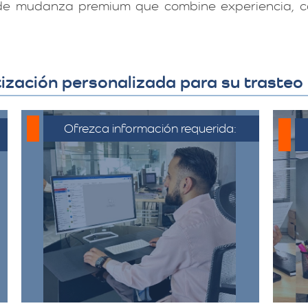
 de mudanza premium que combine experiencia, ca
zación personalizada para su trasteo e
Ofrezca información requerida:
C
Debe proporcionar información
detallada sobre la mudanza,
incluyendo la dirección de origen
a
y destino, el tipo y cantidad de
pertenencias.​