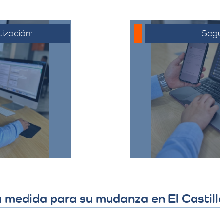
tización:
Segu
 al cliente,
o electrónico
Una vez que 
ya acordado,
cotización, se co
liente puede
hora de la muda
ta, hacer
todo el proceso y
ajustes si es
detalles 
​
a medida para su mudanza en El Castill