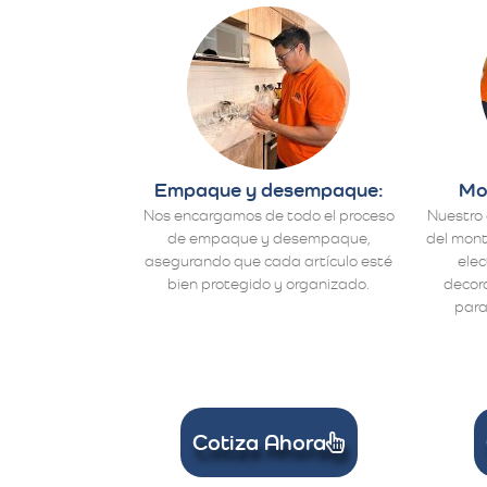
Empaque y desempaque:
Mo
Nos encargamos de todo el proceso
Nuestro 
de empaque y desempaque,
del mont
asegurando que cada artículo esté
ele
bien protegido y organizado.
decora
para
Cotiza Ahora