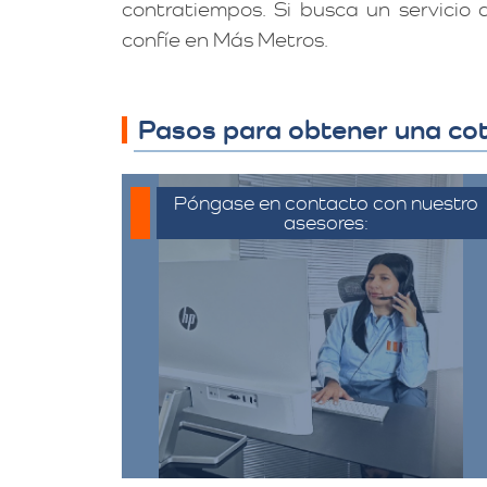
contratiempos. Si busca un servicio
confíe en Más Metros.
Pasos para obtener una coti
Póngase en contacto con nuestro
asesores:
Para iniciar el proceso de solicitud
de cotización, puede
comunicarse a través de
whatsapp haciendo click en
cotizar.​