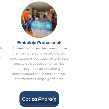
Embalaje Profesional:
us
Proveemos materiales de embalaje
premium y personal especializado
s
para asegurar que cada artículo esté
protegido adecuadamente. Nos
encargamos de embalar y
desempaquetar sus pertenencias,
ahorrándote tiempo y esfuerzo.
Cotiza Ahora