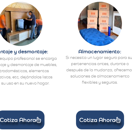
ntaje y desmontaje:
Almacenamiento:
Si necesita un lugar seguro para s
equipo profesional se encarga
pertenencias antes, durante o
aje y desmontaje de muebles,
después de la mudanza, ofrecemo
ctrodomésticos, elementos
soluciones de almacenamiento
tivos, etc, dejándolos listos
flexibles y seguras.
 su uso en su nuevo hogar.
Cotiza Ahora
Cotiza Ahora