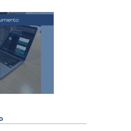
imiento:
se aprueba la
nfirma la fecha y
nza. Se coordina
 se establecen los
finales.​
o