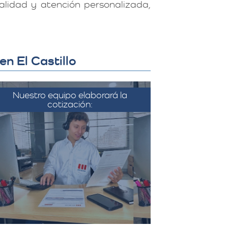
lidad y atención personalizada,
n El Castillo
Nuestro equipo elaborará la
cotización:
on la información recopilada, el
equipo de Más Metros elabora
una cotización detallada que
incluye todos los costos
sociados a la mudanza, como el
transporte, el embalaje, el
montaje, y cualquier servicio
adicional solicitado.​