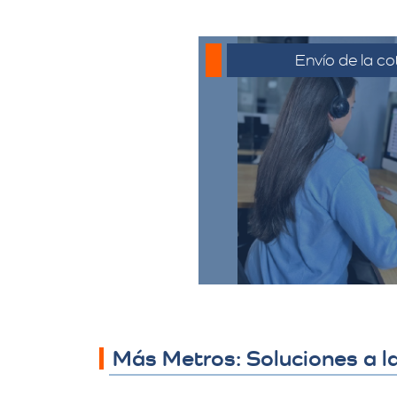
Envío de la co
La cotización se envía
generalmente por corre
o el medio que se ha
para su revisión. El c
revisar la propues
preguntas y solicitar 
necesario.
Más Metros: Soluciones a l