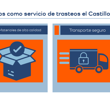
 como servicio de trasteos el Castill
Transporte seguro
Materiales de alta calidad
ilizan materiales de
Los vehículos están
mbalaje de primera
equipados con
categoría para
tecnología avanzada
rantizar que todas
para asegurar que
sus pertenencias
cada artículo llegue en
estén protegidas
perfecto estado a su
urante el traslado.
destino.