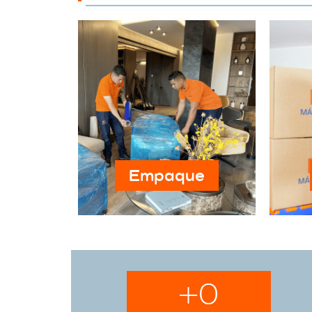
Empaque
+
0