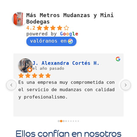
Más Metros Mudanzas y Mini
Bodegas
4.2
powered by
G
o
o
g
l
e
valóranos en
Luis Fernando Barahona Sierra
J. Alexandra Cortés H.
el año pasado
Es una empresa muy comprometida con 
E
el servicio de mudanzas con calidad 
d
y profesionalismo.
Ellos confían en nosotros