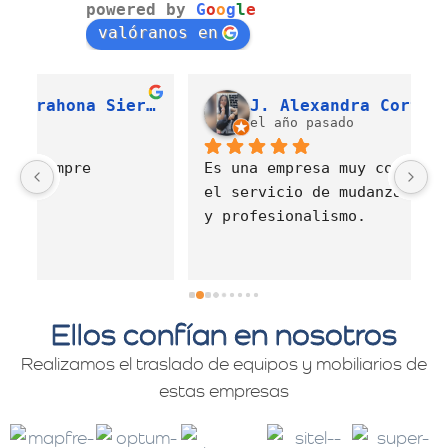
powered by
G
o
o
g
l
e
valóranos en
Luis Fernando Barahona Sierra
J. Alexandra Cortés H.
el año pasado
Es una empresa muy comprometida con 
E
el servicio de mudanzas con calidad 
d
y profesionalismo.
Ellos confían en nosotros
Realizamos el traslado de equipos y mobiliarios de
estas empresas