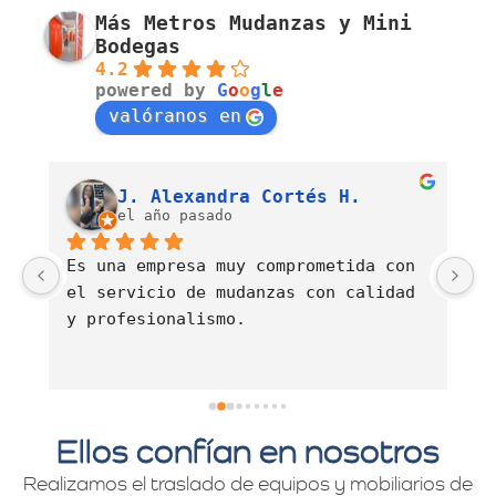
Más Metros Mudanzas y Mini
Bodegas
4.2
powered by
G
o
o
g
l
e
valóranos en
Luis Fernando Barahona Sierra
J. Alexandra Cortés H.
el año pasado
Es una empresa muy comprometida con 
E
el servicio de mudanzas con calidad 
d
y profesionalismo.
Ellos confían en nosotros
Realizamos el traslado de equipos y mobiliarios de