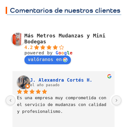
Comentarios de nuestros clientes
Más Metros Mudanzas y Mini
Bodegas
4.2
powered by
G
o
o
g
l
e
valóranos en
Luis Fernando Barahona Sierra
J. Alexandra Cortés H.
el año pasado
Es una empresa muy comprometida con 
E
el servicio de mudanzas con calidad 
d
y profesionalismo.