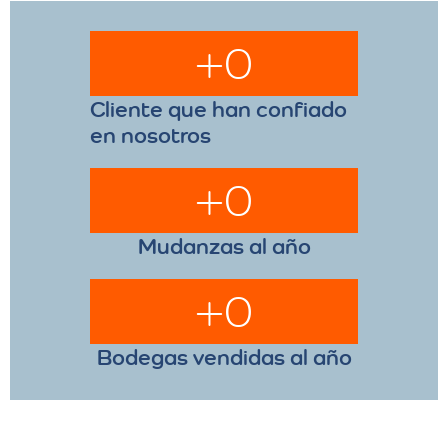
+
0
Cliente que han confiado
en nosotros
+
0
Mudanzas al año
+
0
Bodegas vendidas al año