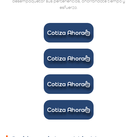
desempaquetar sus pertenencias, ahorrándote tiempo y
esfuerzo.
Cotiza Ahora
Cotiza Ahora
Cotiza Ahora
Cotiza Ahora