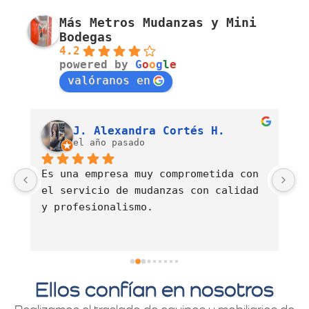
Más Metros Mudanzas y Mini
Bodegas
4.2
powered by
G
o
o
g
l
e
valóranos en
Luis Fernando Barahona Sierra
J. Alexandra Cortés H.
el año pasado
Es una empresa muy comprometida con 
E
el servicio de mudanzas con calidad 
d
y profesionalismo.
Ellos confían en nosotros