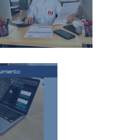
sociados a la mudanza, como el
transporte, el embalaje, el
montaje, y cualquier servicio
adicional solicitado.​
imiento:
se aprueba la
nfirma la fecha y
nza. Se coordina
 se establecen los
finales.​