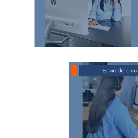
comunicarse a través de
whatsapp haciendo click en
cotizar.​
Envío de la co
La cotización se envía
generalmente por corre
o el medio que se ha
para su revisión. El c
revisar la propues
preguntas y solicitar 
necesario.