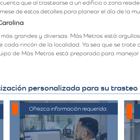
uenta que al trastearse a un edificio o zona reside
órmese de estos detalles para planear el día de la 
Carolina
 más grandes y diversas. Más Metros está orgulloso
e cada rincón de la localidad. Ya sea que se trat
 equipo de Más Metros está preparado para maneja
ización personalizada para su trasteo 
Ofrezca información requerida:
C
Debe proporcionar información
detallada sobre la mudanza,