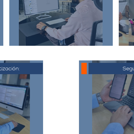
incluyendo la dirección de origen
a
y destino, el tipo y cantidad de
pertenencias.​
tización:
Segu
 al cliente,
o electrónico
Una vez que 
ya acordado,
cotización, se co
liente puede
hora de la muda
ta, hacer
todo el proceso y
ajustes si es
detalles 
​