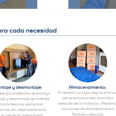
ara cada necesidad
ntaje y desmontaje:
Almacenamiento:
Si necesita un lugar seguro para s
equipo profesional se encarga
pertenencias antes, durante o
aje y desmontaje de muebles,
después de la mudanza, ofrecemo
ctrodomésticos, elementos
soluciones de almacenamiento
tivos, etc, dejándolos listos
flexibles y seguras.
 su uso en su nuevo hogar.