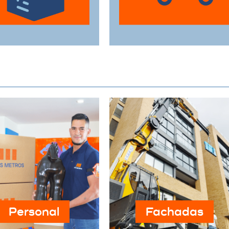
estén protegidas
perfecto estado a su
urante el traslado.
destino.
Personal
Fachadas