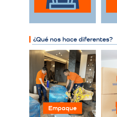
hasta muebles de
gran tamaño con el
d
mayor cuidado.
¿Qué nos hace diferentes?
Empaque