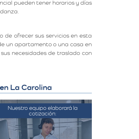
ncial pueden tener horarios y días
mudanza.
 de ofrecer sus servicios en esta
e de un apartamento o una casa en
r sus necesidades de traslado con
en La Carolina
Nuestro equipo elaborará la
cotización:
on la información recopilada, el
equipo de Más Metros elabora
una cotización detallada que
incluye todos los costos