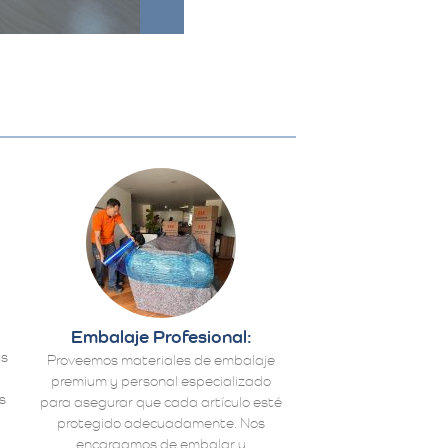
Embalaje Profesional:
us
Proveemos materiales de embalaje
premium y personal especializado
s
para asegurar que cada artículo esté
protegido adecuadamente. Nos
encargamos de embalar y