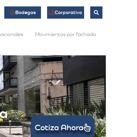
Bodegas
Corporativo
acionales
Movimientos por fachada
na
Cotiza Ahora