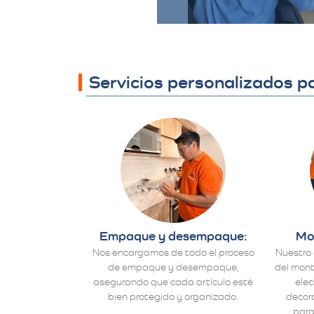
Servicios personalizados p
Empaque y desempaque:
Mo
Nos encargamos de todo el proceso
Nuestro 
de empaque y desempaque,
del mont
asegurando que cada artículo esté
ele
bien protegido y organizado.
decora
para