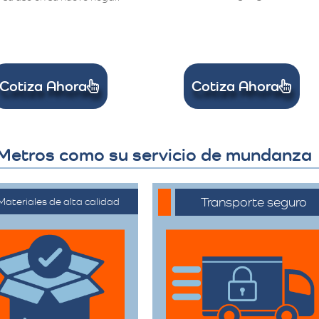
Cotiza Ahora
Cotiza Ahora
 Metros como su servicio de mundanza
Transporte seguro
Materiales de alta calidad
ilizan materiales de
Los vehículos están
mbalaje de primera
equipados con
categoría para
tecnología avanzada
rantizar que todas
para asegurar que
sus pertenencias
cada artículo llegue en