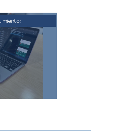
imiento:
se aprueba la
nfirma la fecha y
nza. Se coordina
 se establecen los
finales.​