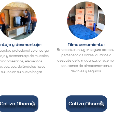
ntaje y desmontaje:
Almacenamiento:
Si necesita un lugar seguro para s
equipo profesional se encarga
pertenencias antes, durante o
aje y desmontaje de muebles,
después de la mudanza, ofrecemo
ctrodomésticos, elementos
soluciones de almacenamiento
tivos, etc, dejándolos listos
flexibles y seguras.
 su uso en su nuevo hogar.
Cotiza Ahora
Cotiza Ahora