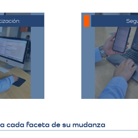
tización:
Segu
 al cliente,
o electrónico
Una vez que 
ya acordado,
cotización, se co
liente puede
hora de la muda
ta, hacer
todo el proceso y
ajustes si es
detalles 
​
ra cada faceta de su mudanza