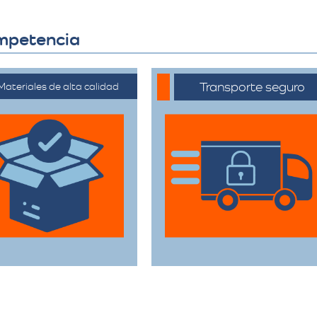
ompetencia
Transporte seguro
Materiales de alta calidad
ilizan materiales de
Los vehículos están
mbalaje de primera
equipados con
categoría para
tecnología avanzada
rantizar que todas
para asegurar que
sus pertenencias
cada artículo llegue en
estén protegidas
perfecto estado a su
urante el traslado.
destino.