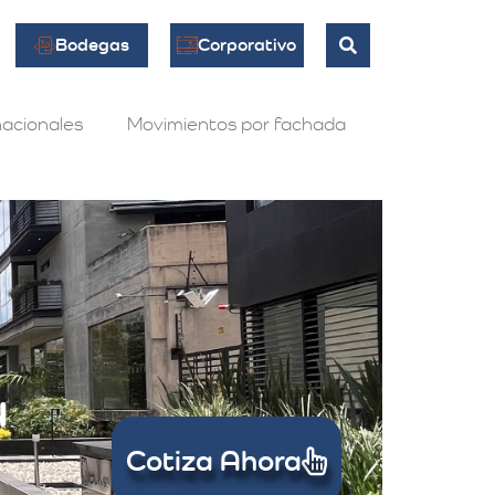
Bodegas
Corporativo
acionales
Movimientos por fachada
u
Cotiza Ahora