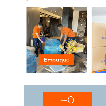
Empaque
+
0