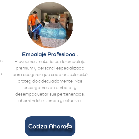
Embalaje Profesional:
us
Proveemos materiales de embalaje
premium y personal especializado
s
para asegurar que cada artículo esté
protegido adecuadamente. Nos
encargamos de embalar y
desempaquetar sus pertenencias,
ahorrándote tiempo y esfuerzo.
Cotiza Ahora