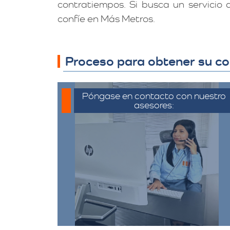
contratiempos. Si busca un servicio
confíe en Más Metros.
Proceso para obtener su co
Póngase en contacto con nuestro
asesores:
Para iniciar el proceso de solicitud
de cotización, puede
comunicarse a través de
whatsapp haciendo click en
cotizar.​