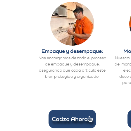
Empaque y desempaque:
Mo
Nos encargamos de todo el proceso
Nuestro 
de empaque y desempaque,
del mont
asegurando que cada artículo esté
ele
bien protegido y organizado.
decora
para
Cotiza Ahora