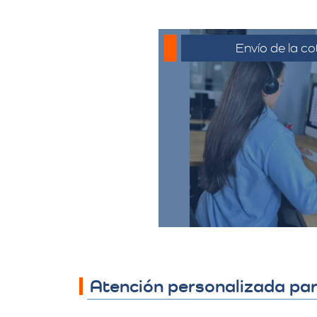
Envío de la co
La cotización se envía
generalmente por corre
o el medio que se ha
para su revisión. El c
revisar la propues
preguntas y solicitar 
necesario.
Atención personalizada pa