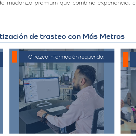
 de mudanza premium que combine experiencia, ca
tización de trasteo con Más Metros
Ofrezca información requerida:
C
Debe proporcionar información
detallada sobre la mudanza,
incluyendo la dirección de origen
a
y destino, el tipo y cantidad de
pertenencias.​