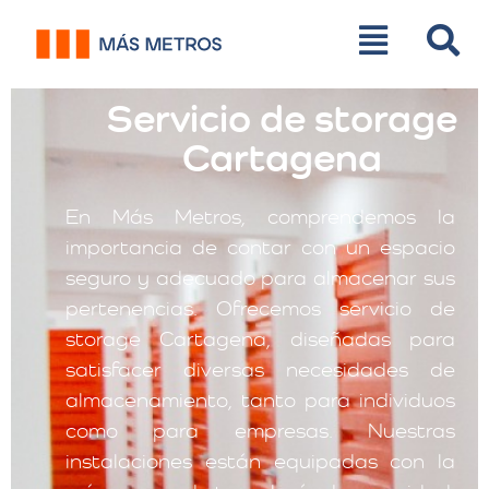
Servicio de storage
Cartagena
En Más Metros, comprendemos la
importancia de contar con un espacio
seguro y adecuado para almacenar sus
pertenencias. Ofrecemos servicio de
storage Cartagena, diseñadas para
satisfacer diversas necesidades de
almacenamiento, tanto para individuos
como para empresas. Nuestras
instalaciones están equipadas con la