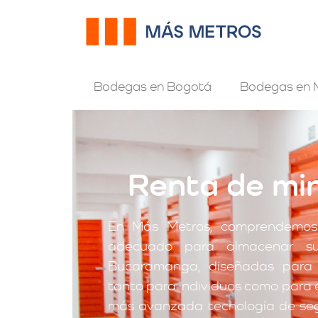
Bodegas en Bogotá
Bodegas en M
Renta de mi
En Más Metros, comprendemos 
adecuado para almacenar su
Bucaramanga, diseñadas para s
tanto para individuos como para 
más avanzada tecnología de segu