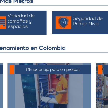
 Más Metros
Variedad de
Seguridad de
tamaños y
Primer Nivel
espacios
cenamiento en Colombia
Almacenaje para empresas
Soluciones de almacenamiento
empresarial que incluyen espacio
para mobiliario de oficina,
documentos y equipos. Nuestras
bodegas están diseñadas para
satisfacer las necesidades de su