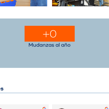
+
0
Mudanzas al año
es