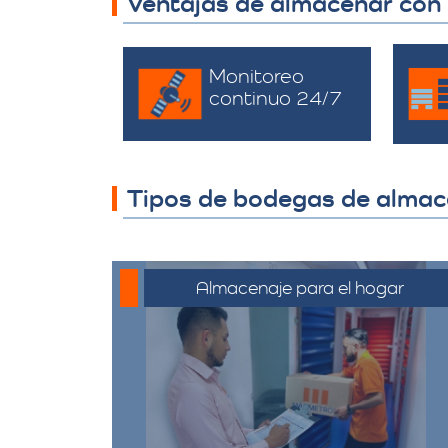
Ventajas de almacenar con
Monitoreo
continuo 24/7
Tipos de bodegas de alma
Almacenaje para el hogar
Ofrecemos servicios de
almacenamiento para muebles,
electrodomésticos, y
pertenencias personales,
asegurando que sus bienes estén