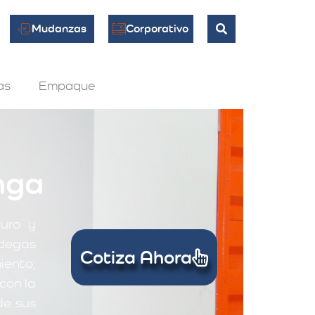
Mudanzas
Corporativo
as
Empaque
nga
uro y
degas
Cotiza Ahora
iento,
con la
de sus