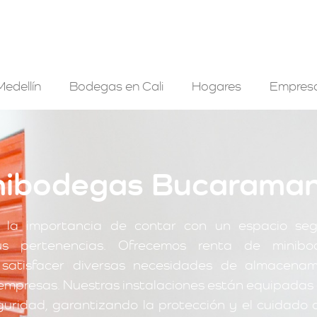
edellín
Bodegas en Cali
Hogares
Empres
nibodegas Bucarama
la importancia de contar con un espacio seg
s pertenencias. Ofrecemos renta de minibo
atisfacer diversas necesidades de almacenam
empresas. Nuestras instalaciones están equipadas 
ridad, garantizando la protección y el cuidado 