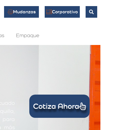
Mudanzas
Corporativo
as
Empaque
ecuado
Cotiza Ahora
uilla,
 para
la más