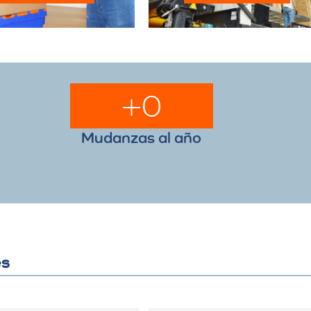
+
0
Mudanzas al año
es