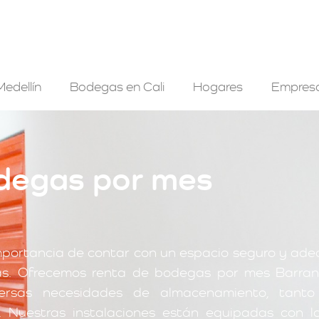
edellín
Bodegas en Cali
Hogares
Empres
degas por mes
mportancia de contar con un espacio seguro y ad
s. Ofrecemos renta de bodegas por mes Barranq
versas necesidades de almacenamiento, tanto
. Nuestras instalaciones están equipadas con 