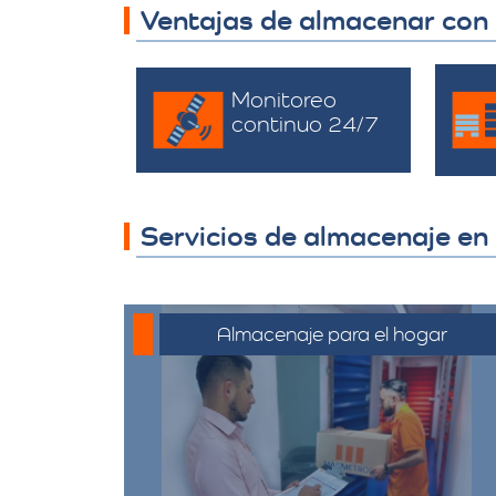
Ventajas de almacenar con
Monitoreo
continuo 24/7
Servicios de almacenaje en
Almacenaje para el hogar
Ofrecemos servicios de
almacenamiento para muebles,
electrodomésticos, y
pertenencias personales,