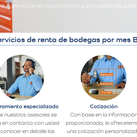
, garantizando la protección y el cuidado de sus b
rvicios de renta de bodegas por mes B
ramiento especializado
Cotización
e nuestros asesores se
Con base en la informació
 en contacto con usted
proporcionada, le ofrecerem
conocer en detalle las
una cotización personaliza