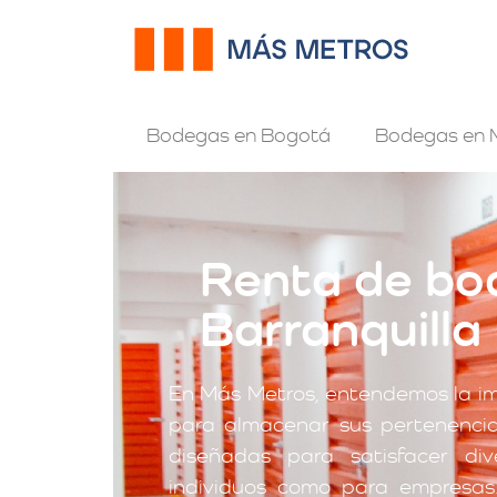
Bodegas en Bogotá
Bodegas en M
Renta de bo
Barranquilla
En Más Metros, entendemos la i
para almacenar sus pertenencia
diseñadas para satisfacer di
individuos como para empresas