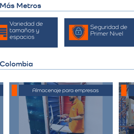
 Más Metros
Variedad de
Seguridad de
tamaños y
Primer Nivel
espacios
 Colombia
Almacenaje para empresas
Soluciones de almacenamiento
empresarial que incluyen espacio
para mobiliario de oficina,
documentos y equipos. Nuestras
bodegas están diseñadas para