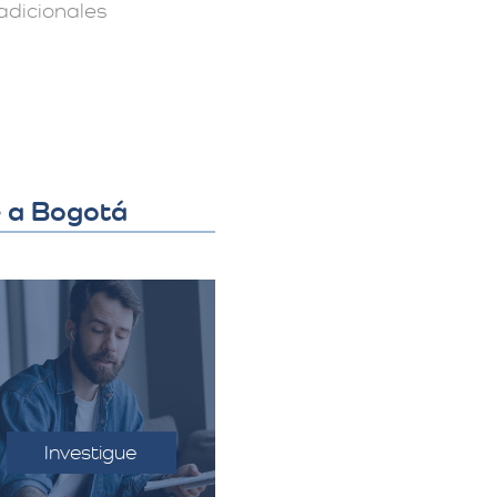
adicionales
e a Bogotá
Conocer las
regulaciones
uaneras del país de
Investigue
estino para evitar
inconvenientes.