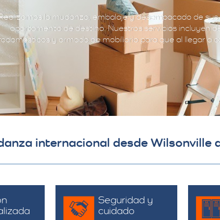
Realizamos la mudanza, embalaje y desempacado de sus 
apartamento de destino. Nuestros servicios incluyen d
rodomésticos y armado de mobiliario para que al llegar a ca
udanza internacional desde Wilsonville
ón
Seguridad y
alizada
cuidado