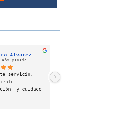
felipe villarreal
Liliana González
 año pasado
hace 2 años
excelente 
Buen servicio!!!
o sobre todo la 
n de mateo me 
o en todo y la 
 fue muy 
la