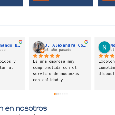
Valeria Díaz Gonzalez
Cristian David Gallego Campo (LATAM)
ado
el año pasado
el
Fue un 
servici
atenció
colabor
mudanza
tranqui
an en nosotros