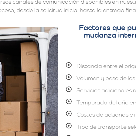
ersos canales de comunicación disponibles en nuestr
eso, desde la solicitud inicial hasta la entrega final
Factores que pu
mudanza intern
Distancia entre el orig
Volumen y peso de los 
Servicios adicionales 
Temporada del año en
Costos de aduanas e 
Tipo de transporte sel