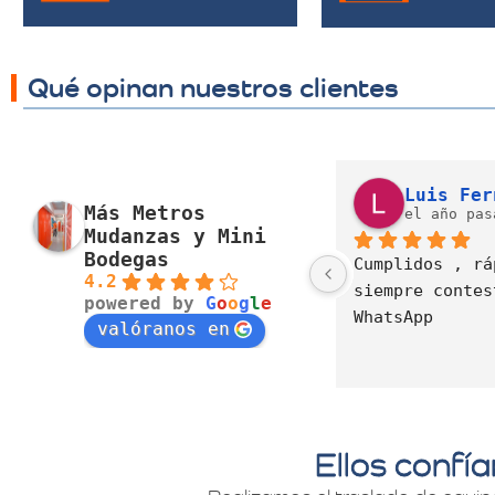
Qué opinan nuestros clientes
J. Alexandra Cortés H.
Nora Alvarez
Más Metros
el año pasado
el año pas
Mudanzas y Mini
Bodegas
Excelente servicio, 
4.2
cumplimiento, 
powered by
G
o
o
g
l
e
disposición  y cuidado
valóranos en
Ellos confí