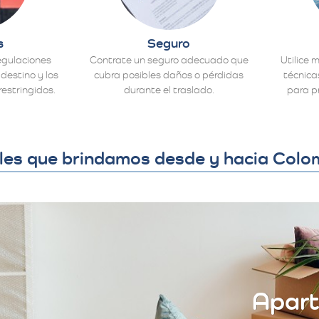
s
Seguro
egulaciones
Contrate un seguro adecuado que
Utilice 
destino y los
cubra posibles daños o pérdidas
técnic
restringidos.
durante el traslado.
para p
les que brindamos desde y hacia Colo
Apar