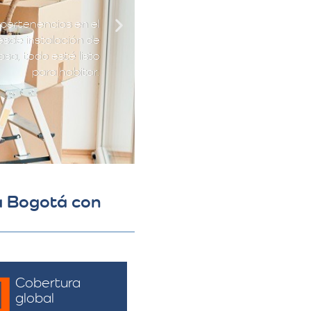
pertenencias en el
esde instalación de
sa, todo esté listo
para habitar.
 a Bogotá con
Cobertura
global