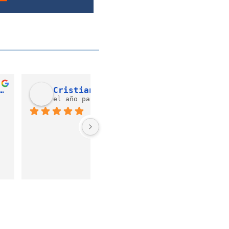
felipe villarreal
Liliana González
 año pasado
hace 2 años
excelente 
Buen servicio!!!
o sobre todo la 
n de mateo me 
o en todo y la 
 fue muy 
la