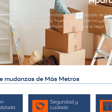
Realizamos la mudanza, embalaje y desempacado de sus 
apartamento de destino. Nuestros servicios incluyen d
rodomésticos y armado de mobiliario para que al llegar a ca
 de mudanzas de Más Metros
ón
Seguridad y
alizada
cuidado