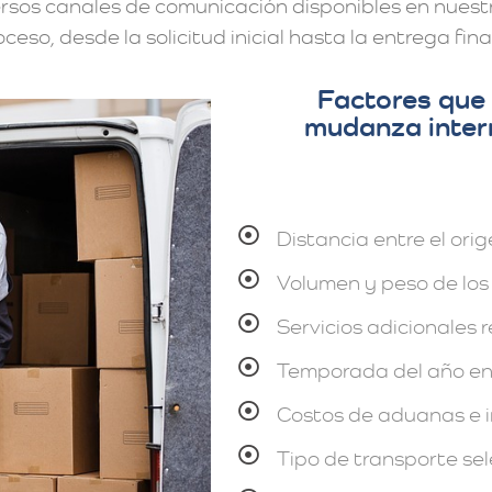
ersos canales de comunicación disponibles en nuestr
eso, desde la solicitud inicial hasta la entrega final
Factores que 
mudanza inter
Distancia entre el orig
Volumen y peso de los 
Servicios adicionales 
Temporada del año en
Costos de aduanas e 
Tipo de transporte sel