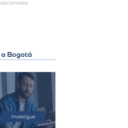
adicionales
e a Bogotá
Conocer las
regulaciones
uaneras del país de
Investigue
estino para evitar
inconvenientes.