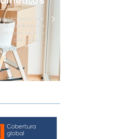
pertenencias en el
esde instalación de
sa, todo esté listo
para habitar.
Cobertura
global