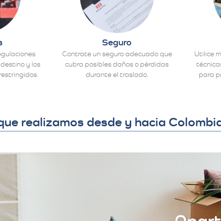
s
Seguro
egulaciones
Contrate un seguro adecuado que
Utilice 
destino y los
cubra posibles daños o pérdidas
técnic
restringidos.
durante el traslado.
para p
que realizamos desde y hacia Colombi
Apar