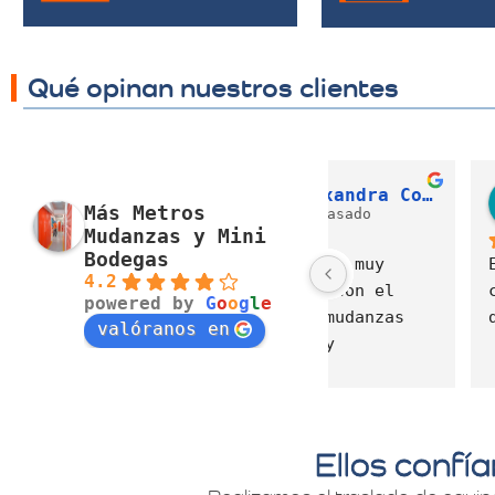
Qué opinan nuestros clientes
J. Alexandra Cortés H.
Nora Alvarez
Más Metros
el año pasado
el año pas
Mudanzas y Mini
Bodegas
Excelente servicio, 
4.2
cumplimiento, 
powered by
G
o
o
g
l
e
disposición  y cuidado
valóranos en
Ellos confí