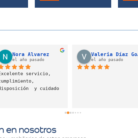
Valeria Díaz Gonzalez
Cristian David Gallego Campo (LATAM)
ado
el año pasado
el
Fue un 
servici
atenció
colabor
mudanza
tranqui
an en nosotros