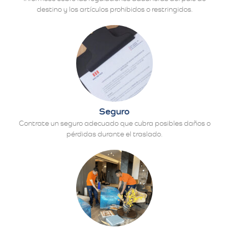
destino y los artículos prohibidos o restringidos.
Seguro
Contrate un seguro adecuado que cubra posibles daños o
pérdidas durante el traslado.