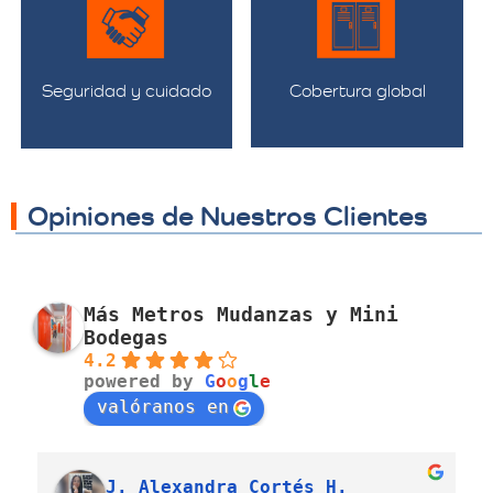
Seguridad y cuidado
Cobertura global
Opiniones de Nuestros Clientes
Más Metros Mudanzas y Mini
Bodegas
4.2
powered by
G
o
o
g
l
e
valóranos en
J. Alexandra Cortés H.