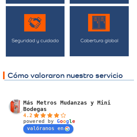
Seguridad y cuidado
Cobertura global
Cómo valoraron nuestro servicio
Más Metros Mudanzas y Mini
Bodegas
4.2
powered by
G
o
o
g
l
e
valóranos en