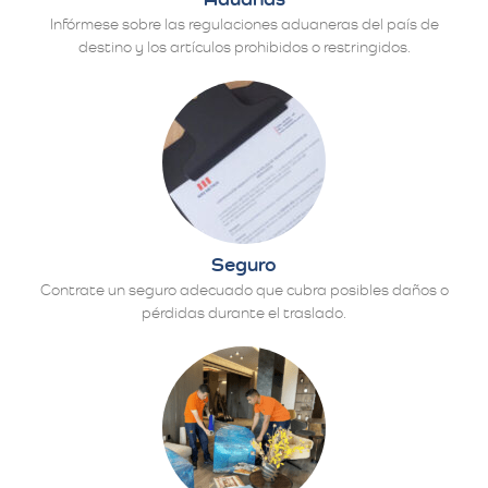
Infórmese sobre las regulaciones aduaneras del país de
destino y los artículos prohibidos o restringidos.
Seguro
Contrate un seguro adecuado que cubra posibles daños o
pérdidas durante el traslado.