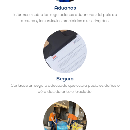
Aduanas
Infórmese sobre las regulaciones aduaneras del país de
destino y los artículos prohibidos o restringidos.
Seguro
Contrate un seguro adecuado que cubra posibles daños o
pérdidas durante el traslado.