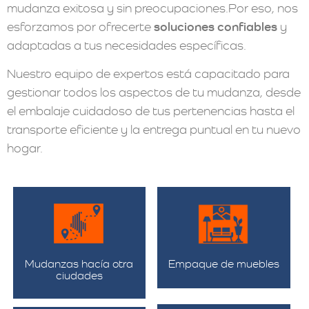
mudanza exitosa y sin preocupaciones.Por eso, nos
esforzamos por ofrecerte
soluciones confiables
y
adaptadas a tus necesidades específicas.
Nuestro equipo de expertos está capacitado para
gestionar todos los aspectos de tu mudanza, desde
el embalaje cuidadoso de tus pertenencias hasta el
transporte eficiente y la entrega puntual en tu nuevo
hogar.
Mudanzas hacía otra
Empaque de muebles
ciudades