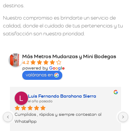
destinos.
Nuestro compromiso es brindarte un servicio de
calidad, donde el cuidado de tus pertenencias y tu
satisfacción son nuestra prioridad.
Más Metros Mudanzas y Mini Bodegas
4.2
powered by
G
o
o
g
l
e
valóranos en
Luis Fernando Barahona Sierra
el año pasado
Cumplidos , rápidos y siempre contestan al 
Es
WhatsApp
ser
pro