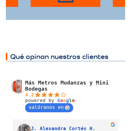
Qué opinan nuestros clientes
Más Metros Mudanzas y Mini
Bodegas
4.2
powered by
G
o
o
g
l
e
valóranos en
Luis Fernando Barahona Sierra
J. Alexandra Cortés H.