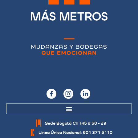
Sede Bogotá Cll 145 # 50 - 29
Línea Única Nacional: 601 371 5110