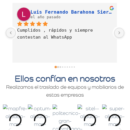
Luis Fernando Barahona Sierra
J. Alexandra Cortés H.
el año pasado
Es una empresa muy comprometida con 
E
el servicio de mudanzas con calidad 
d
y profesionalismo.
Ellos confían en nosotros
Realizamos el traslado de equipos y mobiliarios de
estas empresas