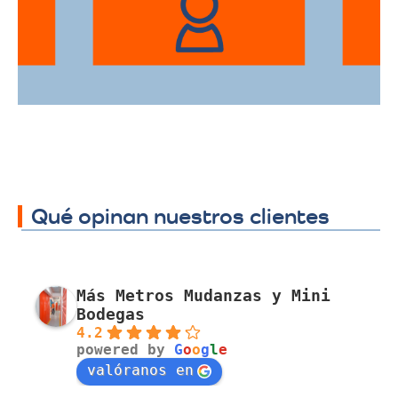
traslado a cualquier sector.
Qué opinan nuestros clientes
Más Metros Mudanzas y Mini
Bodegas
4.2
powered by
G
o
o
g
l
e
valóranos en