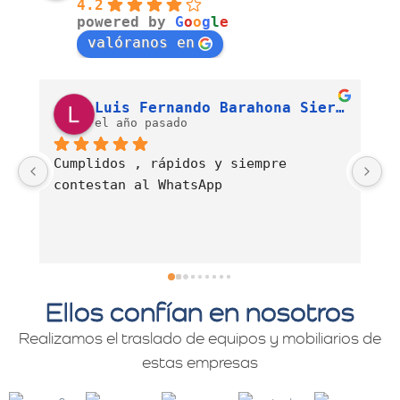
4.2
powered by
G
o
o
g
l
e
valóranos en
Luis Fernando Barahona Sierra
J. Alexandra Cortés H.
el año pasado
Es una empresa muy comprometida con 
E
el servicio de mudanzas con calidad 
d
y profesionalismo.
Ellos confían en nosotros
Realizamos el traslado de equipos y mobiliarios de
estas empresas