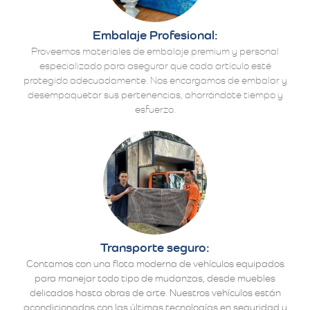
Embalaje Profesional:
Proveemos materiales de embalaje premium y personal
especializado para asegurar que cada artículo esté
protegido adecuadamente. Nos encargamos de embalar y
desempaquetar sus pertenencias, ahorrándote tiempo y
esfuerzo.
Transporte seguro:
Contamos con una flota moderna de vehículos equipados
para manejar todo tipo de mudanzas, desde muebles
delicados hasta obras de arte. Nuestros vehículos están
acondicionados con las últimas tecnologías en seguridad y