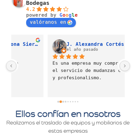
Bodegas
4.2
powered by
G
o
o
g
l
e
valóranos en
Luis Fernando Barahona Sierra
J. Alexandra Cortés H.
el año pasado
Es una empresa muy comprometida con 
E
el servicio de mudanzas con calidad 
d
y profesionalismo.
Ellos confían en nosotros
Realizamos el traslado de equipos y mobiliarios de
estas empresas