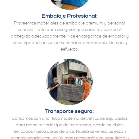
Embalaje Profesional:
Proveemos materiales de embalaje premium y personal
especializado para asegurar que cada artículo esté
protegido adecuadamente. Nos encargamos de embalar y
desempaquetar sus pertenencias, ahorrándote tiempo y
esfuerzo.
Transporte seguro:
Contamos con una flota moderna de vehículos equipados
para manejar todo tipo de mudanzas, desde muebles
delicados hasta obras de arte. Nuestros vehículos están
acondicionados con las últimas tecnologías en seguridad y