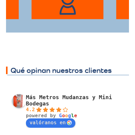
Qué opinan nuestros clientes
Más Metros Mudanzas y Mini
Bodegas
4.2
powered by
G
o
o
g
l
e
valóranos en