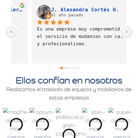
Luis Fernando Barahona Sierra
J. Alexandra Cortés H.
el año pasado
Es una empresa muy comprometida con 
E
el servicio de mudanzas con calidad 
d
y profesionalismo.
Ellos confían en nosotros
Realizamos el traslado de equipos y mobiliarios de
estas empresas