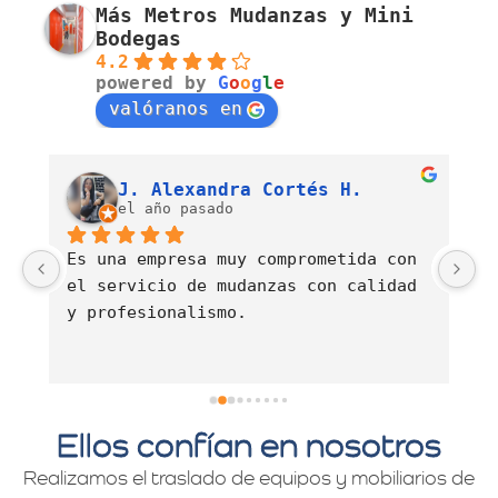
Más Metros Mudanzas y Mini
Bodegas
4.2
powered by
G
o
o
g
l
e
valóranos en
Luis Fernando Barahona Sierra
J. Alexandra Cortés H.
el año pasado
Es una empresa muy comprometida con 
E
el servicio de mudanzas con calidad 
d
y profesionalismo.
Ellos confían en nosotros
Realizamos el traslado de equipos y mobiliarios de