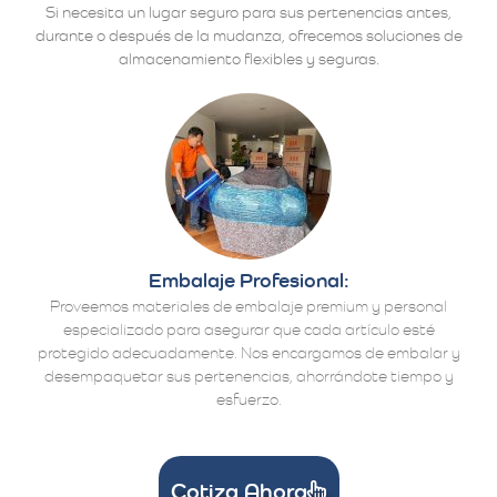
Si necesita un lugar seguro para sus pertenencias antes,
durante o después de la mudanza, ofrecemos soluciones de
almacenamiento flexibles y seguras.
Embalaje Profesional:
Proveemos materiales de embalaje premium y personal
especializado para asegurar que cada artículo esté
protegido adecuadamente. Nos encargamos de embalar y
desempaquetar sus pertenencias, ahorrándote tiempo y
esfuerzo.
Cotiza Ahora