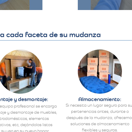
ra cada faceta de su mudanza
ntaje y desmontaje:
Almacenamiento:
Si necesita un lugar seguro para s
equipo profesional se encarga
pertenencias antes, durante o
aje y desmontaje de muebles,
después de la mudanza, ofrecemo
ctrodomésticos, elementos
soluciones de almacenamiento
tivos, etc, dejándolos listos
flexibles y seguras.
 su uso en su nuevo hogar.