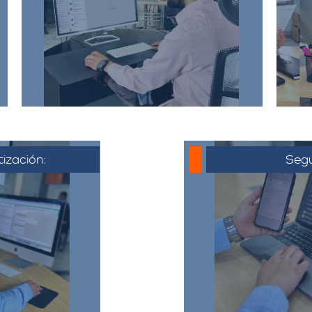
incluyendo la dirección de origen
a
y destino, el tipo y cantidad de
pertenencias.​
tización:
Segu
 al cliente,
o electrónico
Una vez que 
ya acordado,
cotización, se co
liente puede
hora de la muda
ta, hacer
todo el proceso y
ajustes si es
detalles 
​