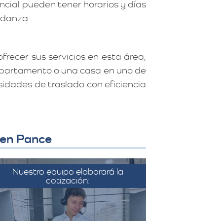
ncial pueden tener horarios y días
mudanza.
recer sus servicios en esta área,
 apartamento o una casa en uno de
sidades de traslado con eficiencia
 en Pance
Nuestro equipo elaborará la
cotización:
on la información recopilada, el
equipo de Más Metros elabora
una cotización detallada que
incluye todos los costos