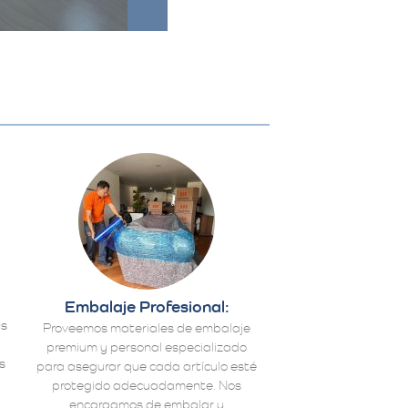
Embalaje Profesional:
us
Proveemos materiales de embalaje
premium y personal especializado
s
para asegurar que cada artículo esté
protegido adecuadamente. Nos
encargamos de embalar y