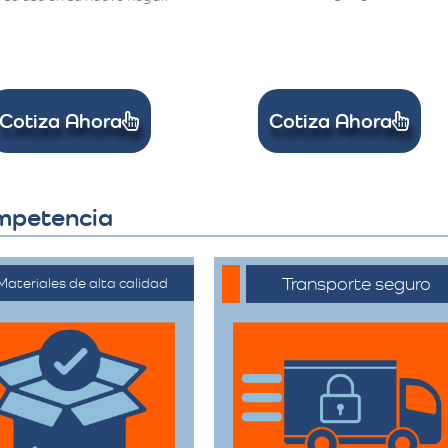
Cotiza Ahora
Cotiza Ahora
ompetencia
Transporte seguro
Materiales de alta calidad
ilizan materiales de
Los vehículos están
mbalaje de primera
equipados con
categoría para
tecnología avanzada
rantizar que todas
para asegurar que
sus pertenencias
cada artículo llegue en