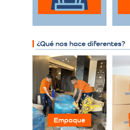
hasta muebles de
gran tamaño con el
d
mayor cuidado.
¿Qué nos hace diferentes?
Empaque