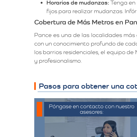
Horarios de mudanzas:
Tenga en c
fijos para realizar mudanzas. Inf
Cobertura de Más Metros en Pa
Pance es una de las localidades más g
con un conocimiento profundo de cada 
los barrios residenciales, el equipo 
y profesionalismo.
Pasos para obtener una cot
Póngase en contacto con nuestro
asesores:
Para iniciar el proceso de solicitud
de cotización, puede