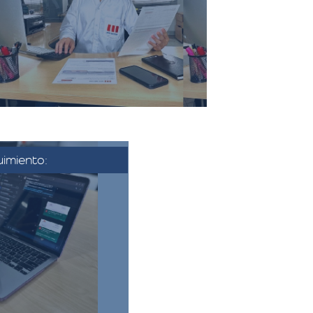
sociados a la mudanza, como el
transporte, el embalaje, el
montaje, y cualquier servicio
adicional solicitado.​
imiento:
se aprueba la
nfirma la fecha y
nza. Se coordina
 se establecen los
finales.​