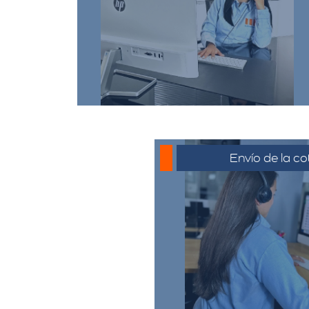
comunicarse a través de
whatsapp haciendo click en
cotizar.​
Envío de la co
La cotización se envía
generalmente por corre
o el medio que se ha
para su revisión. El c
revisar la propues
preguntas y solicitar 
necesario.