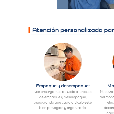
Atención personalizada pa
Empaque y desempaque:
Mo
Nos encargamos de todo el proceso
Nuestro 
de empaque y desempaque,
del mont
asegurando que cada artículo esté
ele
bien protegido y organizado.
decora
para