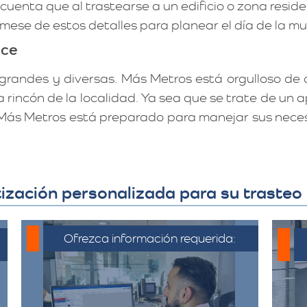
uenta que al trastearse a un edificio o zona reside
órmese de estos detalles para planear el día de la 
nce
randes y diversas. Más Metros está orgulloso de of
rincón de la localidad. Ya sea que se trate de un
de Más Metros está preparado para manejar sus nece
ización personalizada para su trasteo
Ofrezca información requerida:
C
Debe proporcionar información
detallada sobre la mudanza,