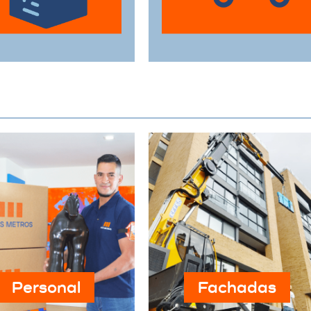
estén protegidas
perfecto estado a su
urante el traslado.
destino.
Personal
Fachadas