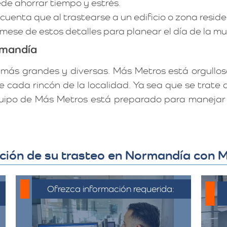
de ahorrar tiempo y estrés.
uenta que al trastearse a un edificio o zona reside
órmese de estos detalles para planear el día de la 
rmandía
más grandes y diversas. Más Metros está orgulloso
e cada rincón de la localidad. Ya sea que se trat
 equipo de Más Metros está preparado para maneja
zación de su trasteo en Normandía con
Ofrezca información requerida:
C
Debe proporcionar información