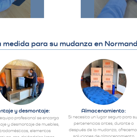
​
la medida para su mudanza en Normand
ntaje y desmontaje:
Almacenamiento:
Si necesita un lugar seguro para s
equipo profesional se encarga
pertenencias antes, durante o
aje y desmontaje de muebles,
después de la mudanza, ofrecemo
ctrodomésticos, elementos
soluciones de almacenamiento
tivos, etc, dejándolos listos