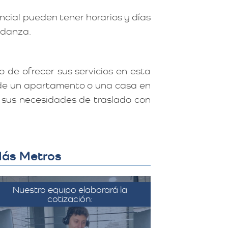
ncial pueden tener horarios y días
mudanza.
 de ofrecer sus servicios en esta
e de un apartamento o una casa en
r sus necesidades de traslado con
 Más Metros
Nuestro equipo elaborará la
cotización:
on la información recopilada, el
equipo de Más Metros elabora
una cotización detallada que