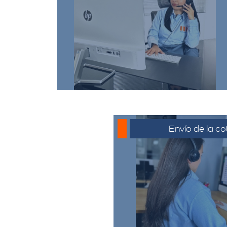
de cotización, puede
comunicarse a través de
whatsapp haciendo click en
cotizar.​
Envío de la co
La cotización se envía
generalmente por corre
o el medio que se ha
para su revisión. El c
revisar la propues
preguntas y solicitar 