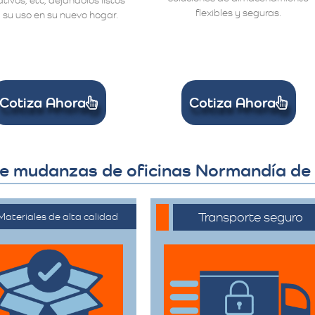
flexibles y seguras.
 su uso en su nuevo hogar.
Cotiza Ahora
Cotiza Ahora
 de mudanzas de oficinas Normandía d
Transporte seguro
Materiales de alta calidad
ilizan materiales de
Los vehículos están
mbalaje de primera
equipados con
categoría para
tecnología avanzada
rantizar que todas
para asegurar que