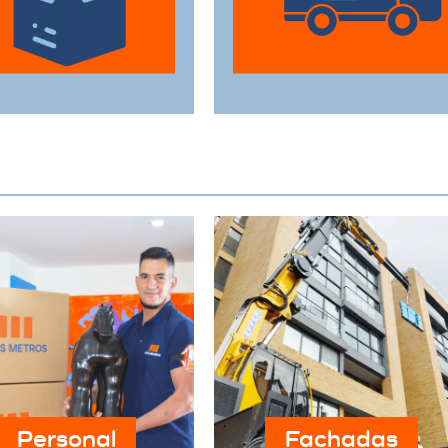
sus pertenencias
cada artículo llegue en
estén protegidas
perfecto estado a su
urante el traslado.
destino.
Personal
Fachadas