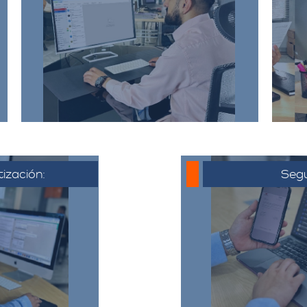
detallada sobre la mudanza,
incluyendo la dirección de origen
a
y destino, el tipo y cantidad de
pertenencias.​
tización:
Segu
 al cliente,
o electrónico
Una vez que 
ya acordado,
cotización, se co
liente puede
hora de la muda
ta, hacer
todo el proceso y
ajustes si es
detalles 