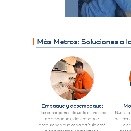
necesario.
Más Metros: Soluciones a 
Empaque y desempaque:
Mo
Nos encargamos de todo el proceso
Nuestro 
de empaque y desempaque,
del mont
asegurando que cada artículo esté
ele
bien protegido y organizado.
decora