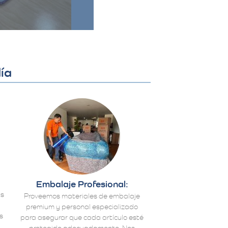
ía
Embalaje Profesional:
us
Proveemos materiales de embalaje
premium y personal especializado
s
para asegurar que cada artículo esté
protegido adecuadamente. Nos