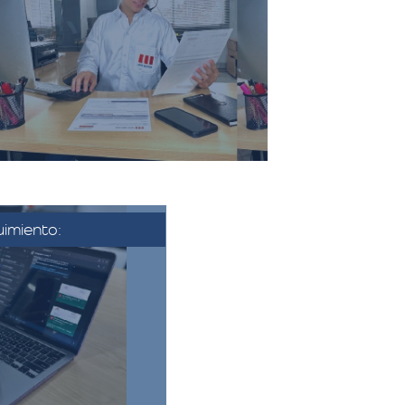
incluye todos los costos
sociados a la mudanza, como el
transporte, el embalaje, el
montaje, y cualquier servicio
adicional solicitado.​
imiento:
se aprueba la
nfirma la fecha y
nza. Se coordina
 se establecen los
finales.​