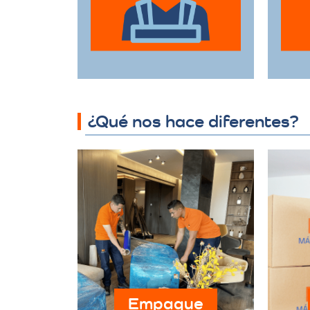
objetos delicados
hasta muebles de
gran tamaño con el
d
mayor cuidado.
¿Qué nos hace diferentes?
Empaque