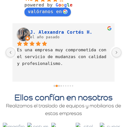
powered by
G
o
o
g
l
e
valóranos en
Luis Fernando Barahona Sierra
J. Alexandra Cortés H.
el año pasado
Es una empresa muy comprometida con 
E
el servicio de mudanzas con calidad 
d
y profesionalismo.
Ellos confían en nosotros
Realizamos el traslado de equipos y mobiliarios de
estas empresas