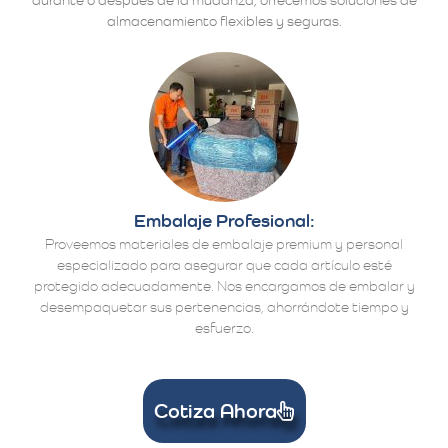
almacenamiento flexibles y seguras.
Embalaje Profesional:
Proveemos materiales de embalaje premium y personal
especializado para asegurar que cada artículo esté
protegido adecuadamente. Nos encargamos de embalar y
desempaquetar sus pertenencias, ahorrándote tiempo y
esfuerzo.
Cotiza Ahora