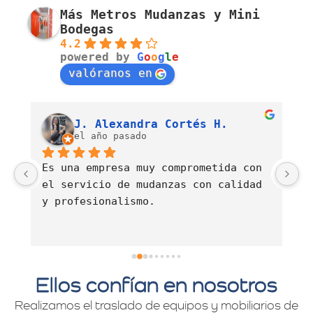
Más Metros Mudanzas y Mini
Bodegas
4.2
powered by
G
o
o
g
l
e
valóranos en
Luis Fernando Barahona Sierra
J. Alexandra Cortés H.
el año pasado
Es una empresa muy comprometida con 
E
el servicio de mudanzas con calidad 
d
y profesionalismo.
Ellos confían en nosotros
Realizamos el traslado de equipos y mobiliarios de