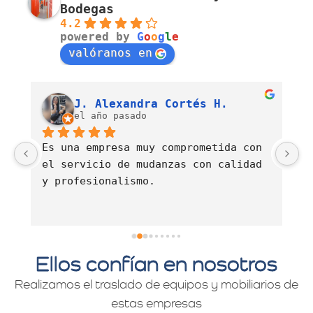
Bodegas
4.2
powered by
G
o
o
g
l
e
valóranos en
Luis Fernando Barahona Sierra
J. Alexandra Cortés H.
el año pasado
Es una empresa muy comprometida con 
E
el servicio de mudanzas con calidad 
d
y profesionalismo.
Ellos confían en nosotros
Realizamos el traslado de equipos y mobiliarios de
estas empresas