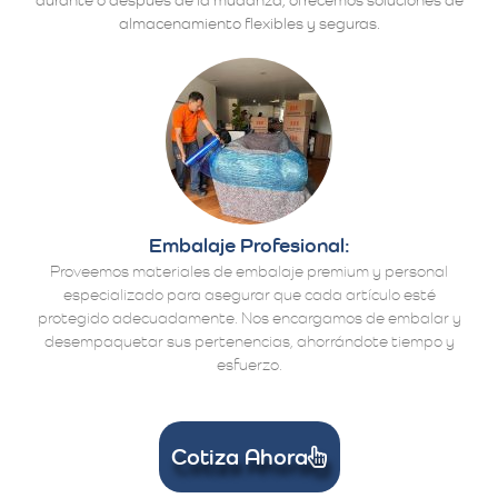
almacenamiento flexibles y seguras.
Embalaje Profesional:
Proveemos materiales de embalaje premium y personal
especializado para asegurar que cada artículo esté
protegido adecuadamente. Nos encargamos de embalar y
desempaquetar sus pertenencias, ahorrándote tiempo y
esfuerzo.
Cotiza Ahora