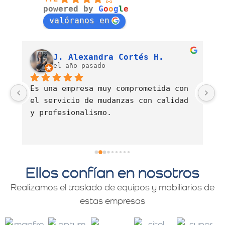
powered by
G
o
o
g
l
e
valóranos en
Luis Fernando Barahona Sierra
J. Alexandra Cortés H.
el año pasado
Es una empresa muy comprometida con 
E
el servicio de mudanzas con calidad 
d
y profesionalismo.
Ellos confían en nosotros
Realizamos el traslado de equipos y mobiliarios de
estas empresas