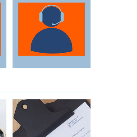
finalización de la
mudanza, se ofrece un
servicio al cliente
excepcional,
adaptándose a sus
horarios y
necesidades
específicas.