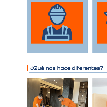
en mudanzas de alta
Ut
gama está
e
capacitado para
manejar desde
ga
objetos delicados
hasta muebles de
gran tamaño con el
d
mayor cuidado.
¿Qué nos hace diferentes?