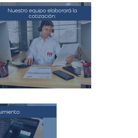
Nuestro equipo elaborará la
cotización:
on la información recopilada, el
equipo de Más Metros elabora
una cotización detallada que
incluye todos los costos
sociados a la mudanza, como el
transporte, el embalaje, el
montaje, y cualquier servicio
adicional solicitado.​
imiento:
se aprueba la