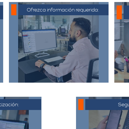
Ofrezca información requerida:
C
Debe proporcionar información
detallada sobre la mudanza,
incluyendo la dirección de origen
a
y destino, el tipo y cantidad de
pertenencias.​
tización:
Segu
 al cliente,
o electrónico
Una vez que 