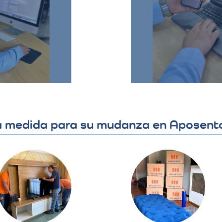
ya acordado,
cotización, se co
liente puede
hora de la muda
ta, hacer
todo el proceso y
ajustes si es
detalles 
​
la medida para su mudanza en Aposen