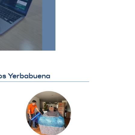
nfirma la fecha y
nza. Se coordina
 se establecen los
finales.​
tos Yerbabuena