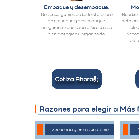
Empaque y desempaque:
Mo
Nos encargamos de todo el proceso
Nuestro 
de empaque y desempaque,
del mont
asegurando que cada artículo esté
ele
bien protegido y organizado.
decora
para
Cotiza Ahora
Razones para elegir a Más
Experiencia y profesionalismo
El equipo de expertos