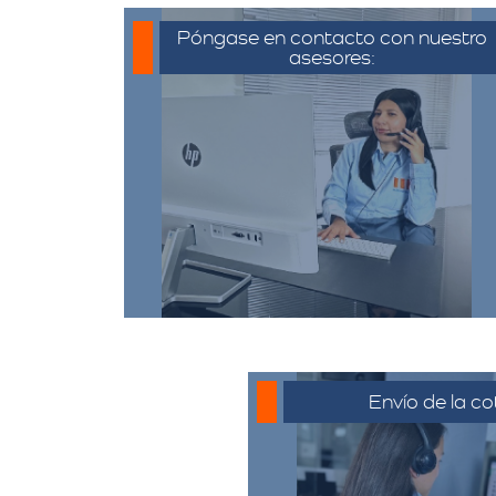
Póngase en contacto con nuestro
asesores:
Para iniciar el proceso de solicitud
de cotización, puede
comunicarse a través de
whatsapp haciendo click en
cotizar.​
Envío de la co
La cotización se envía
generalmente por corre