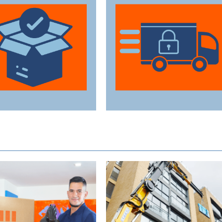
ilizan materiales de
Los vehículos están
mbalaje de primera
equipados con
categoría para
tecnología avanzada
rantizar que todas
para asegurar que
sus pertenencias
cada artículo llegue en
estén protegidas
perfecto estado a su
urante el traslado.
destino.