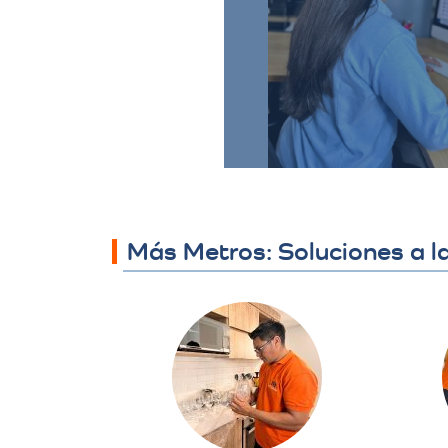
o el medio que se ha
para su revisión. El c
revisar la propues
preguntas y solicitar 
necesario.
Más Metros: Soluciones a 