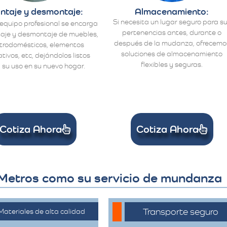
ntaje y desmontaje:
Almacenamiento:
Si necesita un lugar seguro para s
equipo profesional se encarga
pertenencias antes, durante o
aje y desmontaje de muebles,
después de la mudanza, ofrecemo
ctrodomésticos, elementos
soluciones de almacenamiento
tivos, etc, dejándolos listos
flexibles y seguras.
 su uso en su nuevo hogar.
Cotiza Ahora
Cotiza Ahora
 Metros como su servicio de mundanza
Transporte seguro
Materiales de alta calidad