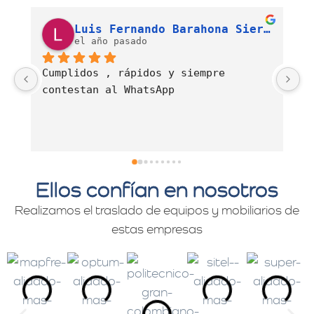
Luis Fernando Barahona Sierra
J. Alexandra Cortés H.
el año pasado
Es una empresa muy comprometida con 
E
el servicio de mudanzas con calidad 
d
y profesionalismo.
Ellos confían en nosotros
Realizamos el traslado de equipos y mobiliarios de
estas empresas