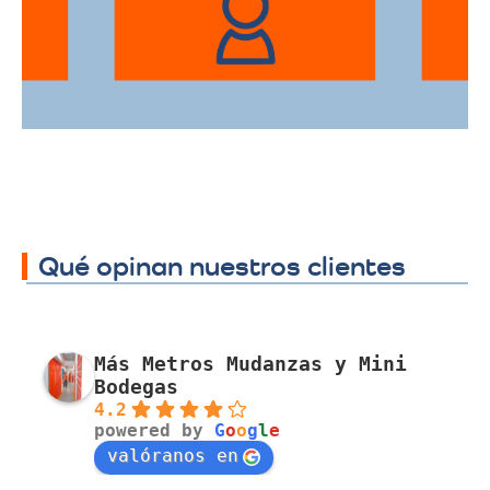
traslado a cualquier sector.
Qué opinan nuestros clientes
Más Metros Mudanzas y Mini
Bodegas
4.2
powered by
G
o
o
g
l
e
valóranos en