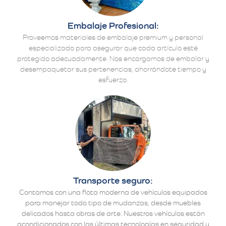
Embalaje Profesional:
Proveemos materiales de embalaje premium y personal
especializado para asegurar que cada artículo esté
protegido adecuadamente. Nos encargamos de embalar y
desempaquetar sus pertenencias, ahorrándote tiempo y
esfuerzo.
Transporte seguro:
Contamos con una flota moderna de vehículos equipados
para manejar todo tipo de mudanzas, desde muebles
delicados hasta obras de arte. Nuestros vehículos están
acondicionados con las últimas tecnologías en seguridad y