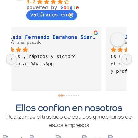
4.2
powered by
G
o
o
g
l
e
valóranos en
Luis Fernando Barahona Sierra
J. Alexandra Cortés H.
el año pasado
Es una empresa muy comprometida con 
E
el servicio de mudanzas con calidad 
d
y profesionalismo.
Ellos confían en nosotros
Realizamos el traslado de equipos y mobiliarios de
estas empresas