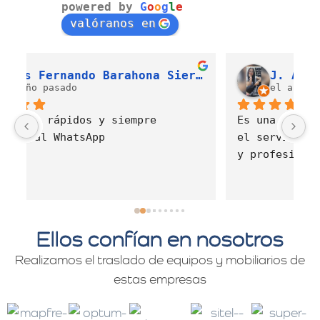
powered by
G
o
o
g
l
e
valóranos en
Luis Fernando Barahona Sierra
J. Alexandra Cortés H.
el año pasado
Es una empresa muy comprometida con 
E
el servicio de mudanzas con calidad 
d
y profesionalismo.
Ellos confían en nosotros
Realizamos el traslado de equipos y mobiliarios de
estas empresas