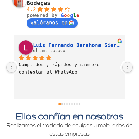
Bodegas
4.2
powered by
G
o
o
g
l
e
valóranos en
Luis Fernando Barahona Sierra
J. Alexandra Cortés H.
el año pasado
Es una empresa muy comprometida con 
E
el servicio de mudanzas con calidad 
d
y profesionalismo.
Ellos confían en nosotros
Realizamos el traslado de equipos y mobiliarios de
estas empresas