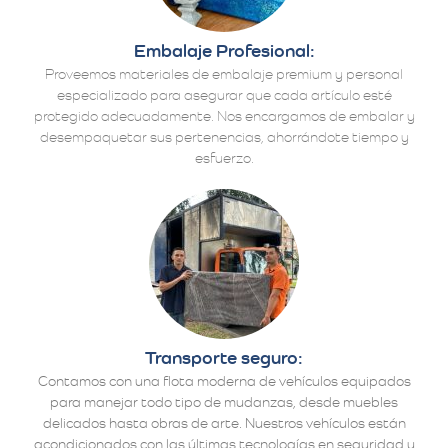
Embalaje Profesional:
Proveemos materiales de embalaje premium y personal
especializado para asegurar que cada artículo esté
protegido adecuadamente. Nos encargamos de embalar y
desempaquetar sus pertenencias, ahorrándote tiempo y
esfuerzo.
Transporte seguro:
Contamos con una flota moderna de vehículos equipados
para manejar todo tipo de mudanzas, desde muebles
delicados hasta obras de arte. Nuestros vehículos están
acondicionados con las últimas tecnologías en seguridad y