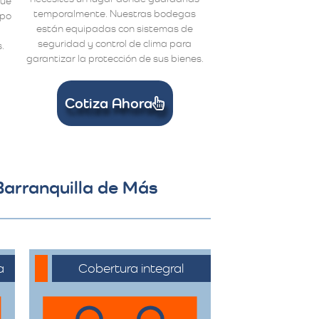
que
temporalmente. Nuestras bodegas
ipo
están equipadas con sistemas de
a
seguridad y control de clima para
.
garantizar la protección de sus bienes.
Cotiza Ahora
Barranquilla de Más
a
Cobertura integral
Ofrecemos servicios