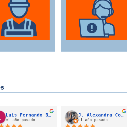
ensa trayectoria en
para acompañarte en
 sector de trasteos,
cada etapa del
reciendo un servicio
proceso, asegurando
onfiable y de alta
que todas sus
calidad.
necesidades sean
atendidas.
es
Valeria Díaz Gonzalez
Cristian David Gallego Campo (LATAM)
el año pasado
el año pasado