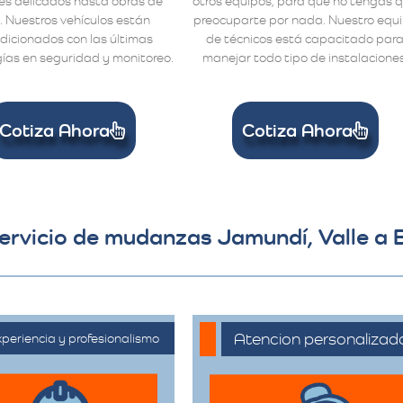
s delicados hasta obras de
otros equipos, para que no tengas 
. Nuestros vehículos están
preocuparte por nada. Nuestro equ
dicionados con las últimas
de técnicos está capacitado par
ías en seguridad y monitoreo.
manejar todo tipo de instalaciones
Cotiza Ahora
Cotiza Ahora
servicio de mudanzas Jamundí, Valle a 
Atencion personalizad
periencia y profesionalismo
Nuestros asesores
ontamos con una
están a su disposición