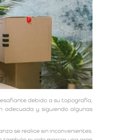
esafiante debido a su topografía,
ción adecuada y siguiendo algunas
za se realice sin inconvenientes.
as también puede marcar una gran