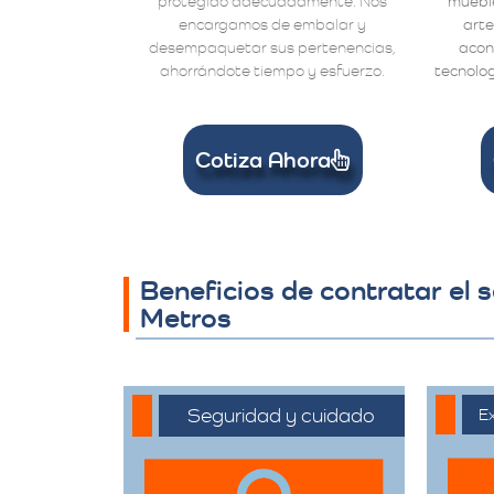
protegido adecuadamente. Nos
mueble
encargamos de embalar y
arte
desempaquetar sus pertenencias,
acon
ahorrándote tiempo y esfuerzo.
tecnolog
Cotiza Ahora
Beneficios de contratar el 
Metros
Seguridad y cuidado
Ex
Nos comprometemos
C