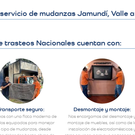
servicio de mudanzas Jamundí, Valle a
e trasteos Nacionales cuentan con:
ransporte seguro:
Desmontaje y montaje:
os con una flota moderna de
Nos encargamos del desmontaje 
los equipados para manejar
montaje de muebles, así como de l
 tipo de mudanzas, desde
instalación de electrodomésticos 