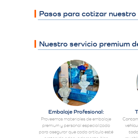
Pasos para cotizar nuestro 
Nuestro servicio premium d
Embalaje Profesional:
T
Proveemos materiales de embalaje
Contam
premium y personal especializado
vehícu
para asegurar que cada artículo esté
todo