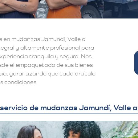
s en mudanzas Jamundí, Valle a
ntegral y altamente profesional para
periencia tranquila y segura. Nos
sde el empaquetado de sus bienes
cia, garantizando que cada artículo
s condiciones.
servicio de mudanzas Jamundí, Valle a