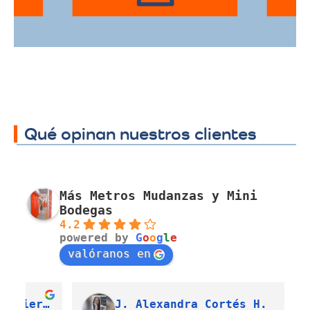
Qué opinan nuestros clientes
Más Metros Mudanzas y Mini
Bodegas
4.2
powered by
G
o
o
g
l
e
valóranos en
Luis Fernando Barahona Sierra
J. Alexandra Cortés H.