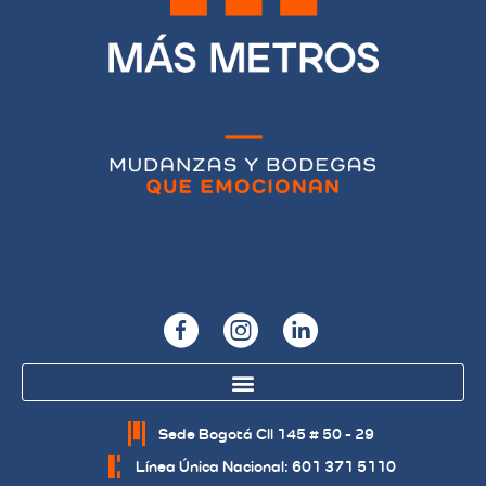
Sede Bogotá Cll 145 # 50 - 29
Línea Única Nacional: 601 371 5110