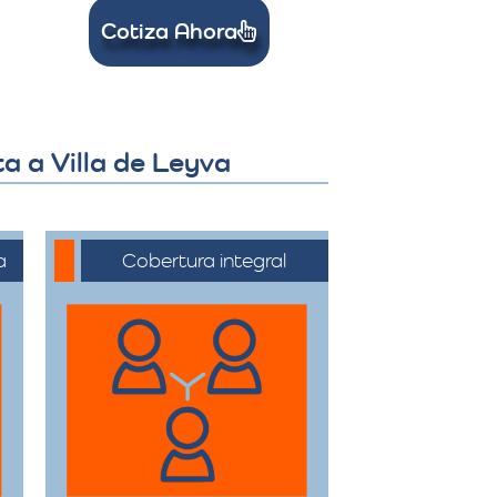
Cotiza Ahora
a a Villa de Leyva
a
Cobertura integral
Ofrecemos servicios
de trasteos en toda la
ciudad de
Barrancabermeja,
facilitando su traslado
a cualquier sector.