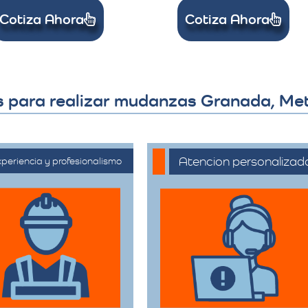
Cotiza Ahora
Cotiza Ahora
s para realizar mudanzas Granada, Met
Atencion personalizad
periencia y profesionalismo
Nuestros asesores
ontamos con una
están a su disposición
ensa trayectoria en
para acompañarte en
 sector de trasteos,
cada etapa del
reciendo un servicio
proceso, asegurando
onfiable y de alta
que todas sus
calidad.
necesidades sean
atendidas.