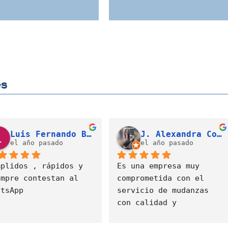
es
Valeria Díaz Gonzalez
Cristian David Gallego Campo (LATAM)
el año pasado
el año pasado