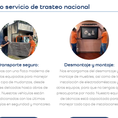
 servicio de trasteo nacional
ransporte seguro:
Desmontaje y montaje:
os con una flota moderna de
Nos encargamos del desmontaje 
los equipados para manejar
montaje de muebles, así como de l
 tipo de mudanzas, desde
instalación de electrodomésticos 
s delicados hasta obras de
otros equipos, para que no tengas 
. Nuestros vehículos están
preocuparte por nada. Nuestro equ
dicionados con las últimas
de técnicos está capacitado par
ías en seguridad y monitoreo.
manejar todo tipo de instalaciones