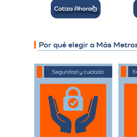
Cotiza Ahora
Por qué elegir a Más Metro
Seguridad y cuidado
Ex
Nos comprometemos
C
a manejar sus
ext
pertenencias con el
el
máximo cuidado,
of
desde el embalaje
c
hasta la entrega final.