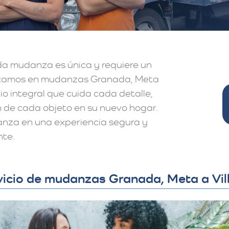
a mudanza es única y requiere un
lizamos en mudanzas Granada, Meta
cio integral que cuida cada detalle,
n de cada objeto en su nuevo hogar.
anza en una experiencia segura y
nte.
icio de mudanzas Granada, Meta a Vil