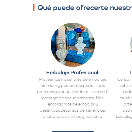
Qué puede ofrecerte nuestro
Embalaje Profesional:
T
Proveemos materiales de embalaje
Contam
premium y personal especializado
vehícu
para asegurar que cada artículo esté
todo
protegido adecuadamente. Nos
mueble
encargamos de embalar y
arte
desempaquetar sus pertenencias,
acon
ahorrándote tiempo y esfuerzo.
tecnolog