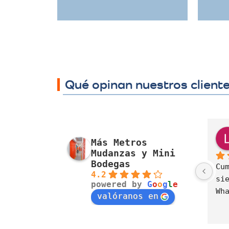
Qué opinan nuestros client
J. Alexandra Cortés H.
Nora Alvarez
Más Metros
o pasado
el año pasado
Mudanzas y Mini
Bodegas
resa muy 
Excelente servicio, 
4.2
da con el 
cumplimiento, 
powered by
G
o
o
g
l
e
e mudanzas 
disposición  y cuidado
valóranos en
d y 
lismo.