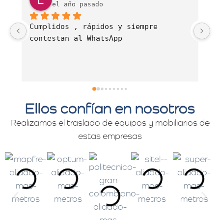
el año pasado
Es una empresa muy comprometida con 
E
el servicio de mudanzas con calidad 
d
y profesionalismo.
Ellos confían en nosotros
Realizamos el traslado de equipos y mobiliarios de
estas empresas