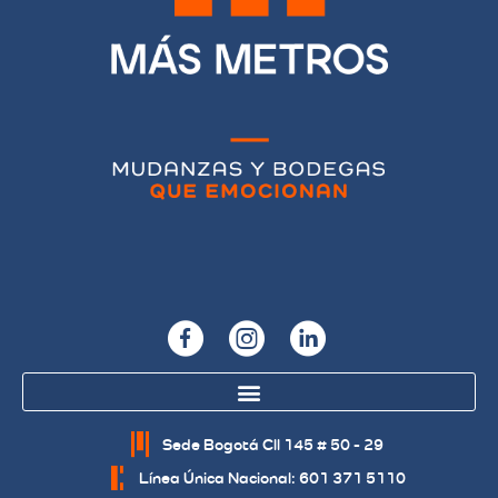
Sede Bogotá Cll 145 # 50 - 29
Línea Única Nacional: 601 371 5110