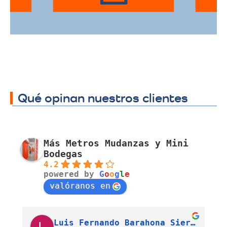
Qué opinan nuestros clientes
Más Metros Mudanzas y Mini
Bodegas
4.2
powered by
G
o
o
g
l
e
valóranos en
Luis Fernando Barahona Sierra
J. Alexandra Cortés H.