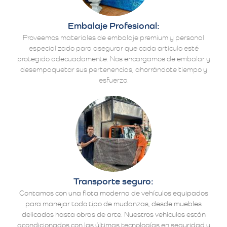
Embalaje Profesional:
Proveemos materiales de embalaje premium y personal
especializado para asegurar que cada artículo esté
protegido adecuadamente. Nos encargamos de embalar y
desempaquetar sus pertenencias, ahorrándote tiempo y
esfuerzo.
Transporte seguro:
Contamos con una flota moderna de vehículos equipados
para manejar todo tipo de mudanzas, desde muebles
delicados hasta obras de arte. Nuestros vehículos están
acondicionados con las últimas tecnologías en seguridad y