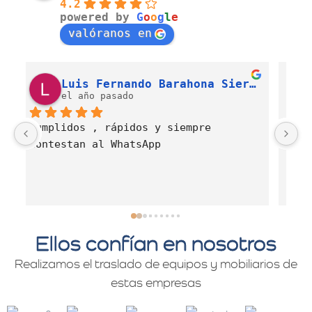
4.2
powered by
G
o
o
g
l
e
valóranos en
Luis Fernando Barahona Sierra
J. Alexandra Cortés H.
el año pasado
Es una empresa muy comprometida con 
E
el servicio de mudanzas con calidad 
d
y profesionalismo.
Ellos confían en nosotros
Realizamos el traslado de equipos y mobiliarios de
estas empresas