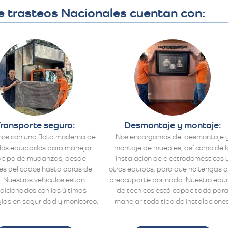
e trasteos Nacionales cuentan con:
ransporte seguro:
Desmontaje y montaje:
os con una flota moderna de
Nos encargamos del desmontaje 
los equipados para manejar
montaje de muebles, así como de l
 tipo de mudanzas, desde
instalación de electrodomésticos 
s delicados hasta obras de
otros equipos, para que no tengas 
. Nuestros vehículos están
preocuparte por nada. Nuestro equ
dicionados con las últimas
de técnicos está capacitado par
ías en seguridad y monitoreo.
manejar todo tipo de instalaciones