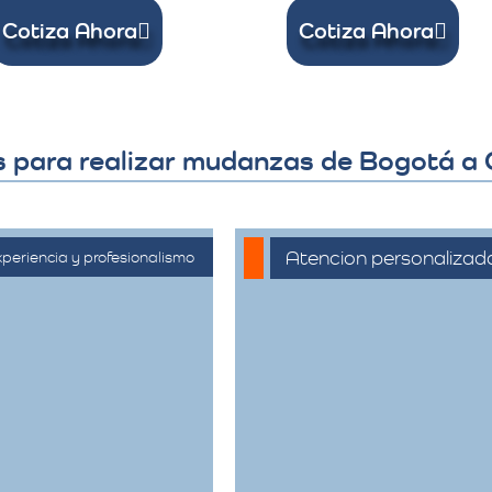
Cotiza Ahora
Cotiza Ahora
s para realizar mudanzas de Bogotá a
Atencion personalizad
periencia y profesionalismo
Nuestros asesores
ontamos con una
están a su disposición
ensa trayectoria en
para acompañarte en
 sector de trasteos,
cada etapa del
reciendo un servicio
proceso, asegurando
onfiable y de alta
que todas sus
calidad.
necesidades sean
atendidas.