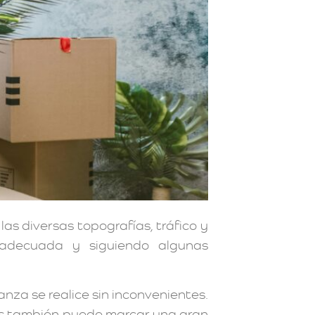
s diversas topografías, tráfico y
n adecuada y siguiendo algunas
za se realice sin inconvenientes.
as también puede marcar una gran