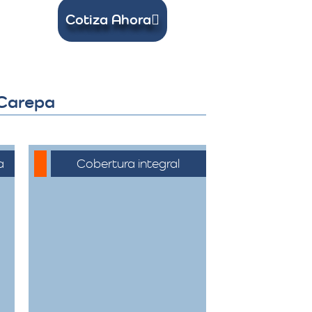
Cotiza Ahora
 Carepa
a
Cobertura integral
Ofrecemos servicios
de trasteos en toda la
ciudad de Carepa,
facilitando su traslado
a cualquier sector.