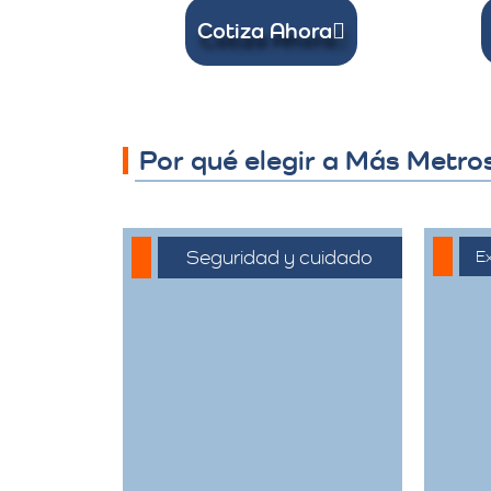
Cotiza Ahora
Por qué elegir a Más Metro
Seguridad y cuidado
Ex
Nos comprometemos
C
a manejar sus
ext
pertenencias con el
el
máximo cuidado,
of
desde el embalaje
c
hasta la entrega final.