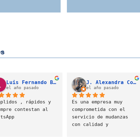
es
Valeria Díaz Gonzalez
Cristian David Gallego Campo (LATAM)
el año pasado
el año pasado