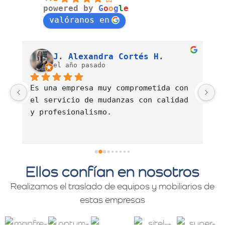
powered by
G
o
o
g
l
e
valóranos en
Luis Fernando Barahona Sierra
J. Alexandra Cortés H.
el año pasado
Es una empresa muy comprometida con 
E
el servicio de mudanzas con calidad 
d
y profesionalismo.
Ellos confían en nosotros
Realizamos el traslado de equipos y mobiliarios de
estas empresas