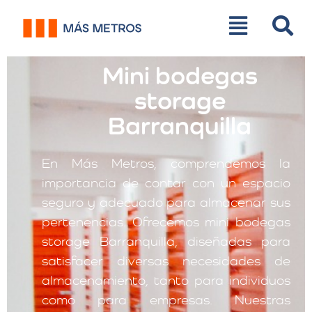
Mini bodegas
storage
Barranquilla
En Más Metros, comprendemos la
importancia de contar con un espacio
seguro y adecuado para almacenar sus
pertenencias. Ofrecemos mini bodegas
storage Barranquilla, diseñadas para
satisfacer diversas necesidades de
almacenamiento, tanto para individuos
como para empresas. Nuestras