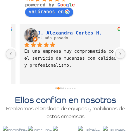
powered by
G
o
o
g
l
e
valóranos en
Luis Fernando Barahona Sierra
J. Alexandra Cortés H.
el año pasado
Es una empresa muy comprometida con 
E
el servicio de mudanzas con calidad 
d
y profesionalismo.
Ellos confían en nosotros
Realizamos el traslado de equipos y mobiliarios de
estas empresas