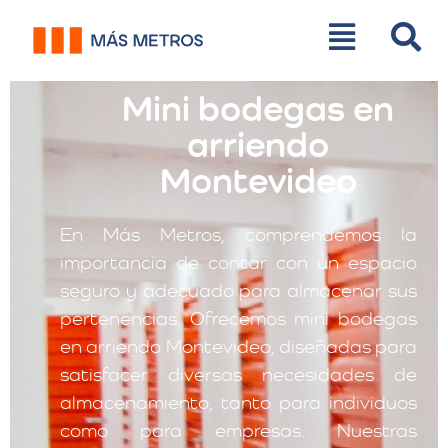
Mini bodegas en
arriendo
Montevideo
En Más Metros, comprendemos la
importancia de contar con un espacio
seguro y adecuado para almacenar sus
pertenencias. Ofrecemos mini bodegas
en arriendo Montevideo, diseñadas para
satisfacer diversas necesidades de
almacenamiento, tanto para individuos
como para empresas. Nuestras