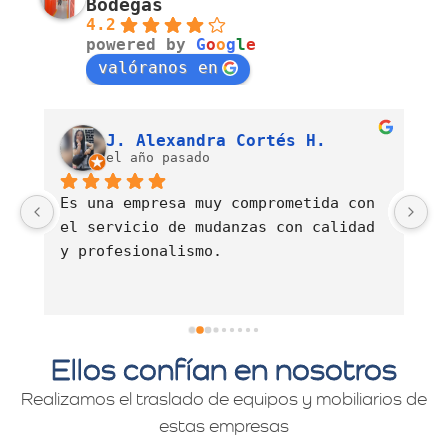
Bodegas
4.2
powered by
G
o
o
g
l
e
valóranos en
Luis Fernando Barahona Sierra
J. Alexandra Cortés H.
el año pasado
Es una empresa muy comprometida con 
E
el servicio de mudanzas con calidad 
d
y profesionalismo.
Ellos confían en nosotros
Realizamos el traslado de equipos y mobiliarios de
estas empresas