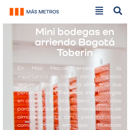
Mini bodegas en
arriendo Bogotá
Toberin
En Más Metros, entendemos la
importancia de contar con un espacio
seguro y adecuado para almacenar sus
pertenencias. Ofrecemos mini bodegas
en arriendo Bogotá Toberin , diseñadas
para satisfacer diversas necesidades de
almacenamiento, tanto para individuos
como para empresas. Nuestras